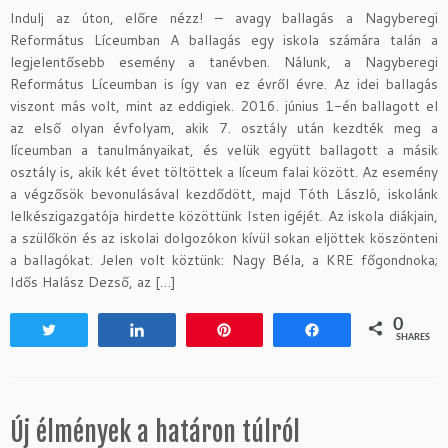
Indulj az úton, előre nézz! – avagy ballagás a Nagyberegi
Református Líceumban A ballagás egy iskola számára talán a
legjelentősebb esemény a tanévben. Nálunk, a Nagyberegi
Református Líceumban is így van ez évről évre. Az idei ballagás
viszont más volt, mint az eddigiek. 2016. június 1-én ballagott el
az első olyan évfolyam, akik 7. osztály után kezdték meg a
líceumban a tanulmányaikat, és velük együtt ballagott a másik
osztály is, akik két évet töltöttek a líceum falai között. Az esemény
a végzősök bevonulásával kezdődött, majd Tóth László, iskolánk
lelkészigazgatója hirdette közöttünk Isten igéjét. Az iskola diákjain,
a szülőkön és az iskolai dolgozókon kívül sokan eljöttek köszönteni
a ballagókat. Jelen volt köztünk: Nagy Béla, a KRE főgondnoka;
Idős Halász Dezső, az […]
0
Tweet
Share
Pin
Share
SHARES
Új élmények a határon túlról