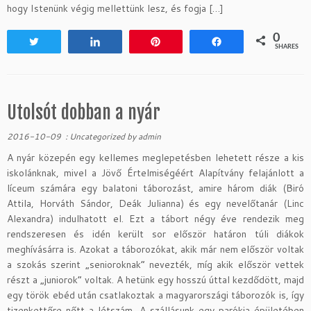
hogy Istenünk végig mellettünk lesz, és fogja […]
0
Tweet
Share
Pin
Share
SHARES
Utolsót dobban a nyár
2016-10-09
:
Uncategorized
by
admin
A nyár közepén egy kellemes meglepetésben lehetett része a kis
iskolánknak, mivel a Jövő Értelmiségéért Alapítvány felajánlott a
líceum számára egy balatoni táborozást, amire három diák (Biró
Attila, Horváth Sándor, Deák Julianna) és egy nevelőtanár (Linc
Alexandra) indulhatott el. Ezt a tábort négy éve rendezik meg
rendszeresen és idén került sor először határon túli diákok
meghívásárra is. Azokat a táborozókat, akik már nem először voltak
a szokás szerint „senioroknak” nevezték, míg akik először vettek
részt a „juniorok” voltak. A hetünk egy hosszú úttal kezdődött, majd
egy török ebéd után csatlakoztak a magyarországi táborozók is, így
tizenkettőre nőtt a létszám. A szállásunk egy parókia épületében