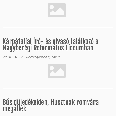
Kárpátaljai író- és olvasó találkozó a
Nagyberegi Református Líceumban
2016-10-12
:
Uncategorized
by
admin
Bús düledékeiden, Husztnak romvára
megállék