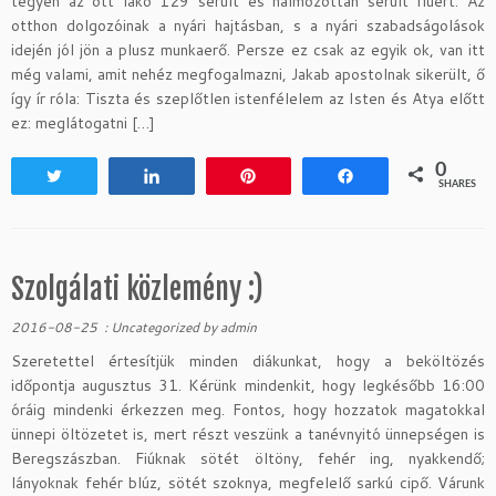
tegyen az ott lakó 129 sérült és halmozottan sérült fiúért. Az
otthon dolgozóinak a nyári hajtásban, s a nyári szabadságolások
idején jól jön a plusz munkaerő. Persze ez csak az egyik ok, van itt
még valami, amit nehéz megfogalmazni, Jakab apostolnak sikerült, ő
így ír róla: Tiszta és szeplőtlen istenfélelem az Isten és Atya előtt
ez: meglátogatni […]
0
Tweet
Share
Pin
Share
SHARES
Szolgálati közlemény :)
2016-08-25
:
Uncategorized
by
admin
Szeretettel értesítjük minden diákunkat, hogy a beköltözés
időpontja augusztus 31. Kérünk mindenkit, hogy legkésőbb 16:00
óráig mindenki érkezzen meg. Fontos, hogy hozzatok magatokkal
ünnepi öltözetet is, mert részt veszünk a tanévnyitó ünnepségen is
Beregszászban. Fiúknak sötét öltöny, fehér ing, nyakkendő;
lányoknak fehér blúz, sötét szoknya, megfelelő sarkú cipő. Várunk