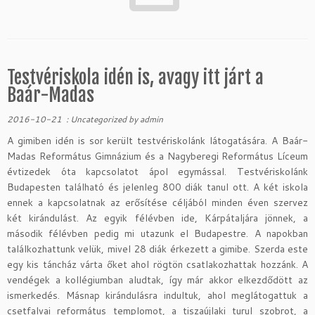
Testvériskola idén is, avagy itt járt a
Baár-Madas
2016-10-21
:
Uncategorized
by
admin
A gimiben idén is sor került testvériskolánk látogatására. A Baár-
Madas Református Gimnázium és a Nagyberegi Református Líceum
évtizedek óta kapcsolatot ápol egymással. Testvériskolánk
Budapesten található és jelenleg 800 diák tanul ott. A két iskola
ennek a kapcsolatnak az erősítése céljából minden éven szervez
két kirándulást. Az egyik félévben ide, Kárpátaljára jönnek, a
második félévben pedig mi utazunk el Budapestre. A napokban
találkozhattunk velük, mivel 28 diák érkezett a gimibe. Szerda este
egy kis táncház várta őket ahol rögtön csatlakozhattak hozzánk. A
vendégek a kollégiumban aludtak, így már akkor elkezdődött az
ismerkedés. Másnap kirándulásra indultuk, ahol meglátogattuk a
csetfalvai református templomot, a tiszaújlaki turul szobrot, a