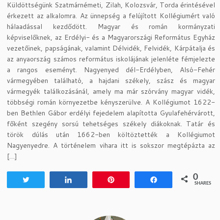
Küldöttségünk Szatmárnémeti, Zilah, Kolozsvár, Torda érintésével
érkezett az alkalomra. Az ünnepség a felújított Kollégiumért való
hálaadással kezdődött. Magyar és román kormányzati
képviselőknek, az Erdélyi- és a Magyarországi Református Egyház
vezetőinek, papságának, valamint Délvidék, Felvidék, Kárpátalja és
az anyaország számos református iskolájának jelenléte fémjelezte
a rangos eseményt. Nagyenyed dél-Erdélyben, Alsó-Fehér
vármegyében található, a hajdani székely, szász és magyar
vármegyék találkozásánál, amely ma már szórvány magyar vidék,
többségi román környezetbe kényszerülve. A Kollégiumot 1622-
ben Bethlen Gábor erdélyi fejedelem alapította Gyulafehérvárott,
főként szegény sorsú tehetséges székely diákoknak. Tatár és
török dúlás után 1662-ben költöztették a Kollégiumot
Nagyenyedre. A történelem vihara itt is sokszor megtépázta az
[…]
0
Tweet
Share
Pin
Share
SHARES