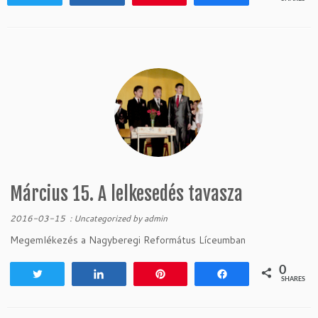
Március 15. A lelkesedés tavasza
2016-03-15
:
Uncategorized
by
admin
Megemlékezés a Nagyberegi Református Líceumban
0
Tweet
Share
Pin
Share
SHARES