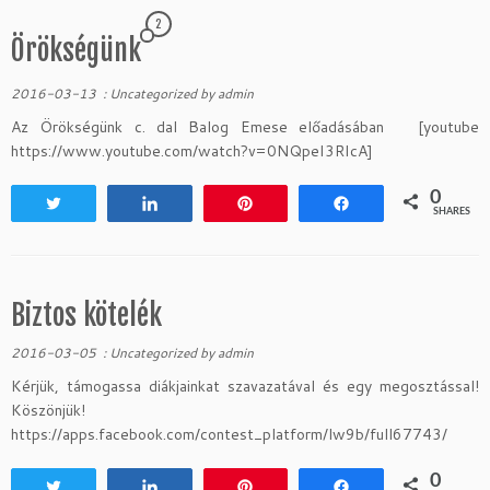
2
Örökségünk
2016-03-13
:
Uncategorized
by
admin
Az Örökségünk c. dal Balog Emese előadásában [youtube
https://www.youtube.com/watch?v=0NQpeI3RIcA]
0
Tweet
Share
Pin
Share
SHARES
Biztos kötelék
2016-03-05
:
Uncategorized
by
admin
Kérjük, támogassa diákjainkat szavazatával és egy megosztással!
Köszönjük!
https://apps.facebook.com/contest_platform/lw9b/full67743/
0
Tweet
Share
Pin
Share