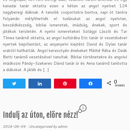
kanadai tanár oktatta ezen a héten az angol nyelvet 124
nagyberegi diáknak. A tanulók csoportokra bontva, napi öt tanóra
folyamán mélyíthették el tudásukat az angol nyelvtan,
beszédkészség, bibliai ismeretek, imádság, énekek, sport és
játékok területén. A nyelvi ismereteket Szilágyi László és Tar
Tímea tanárnő oktatta, az angol kultúrába Eric tanár úr vezetésével
nyertek bepillantást, az anyanyelvi kiejtést David és Dylan tanár
uraktól hallhatták. Angol keresztyén énekeket Máthé Réka és Deák
Betti tanárnő vezetésével tanultak. Bibliai történetekre és angolul
imádkozni Pándy-Szekeres Dávid tanár úr és Anna tanárnő tanította
a diákokat. A játék és […]
0
Tweet
Share
Pin
Share
SHARES
1
Indulj az úton, előre nézz!
2016-06-04
:
Uncategorized
by
admin