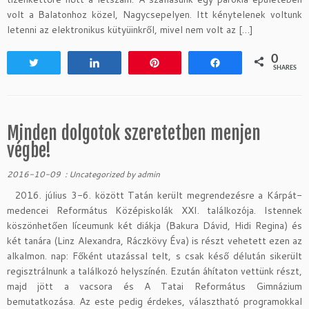
volt a Balatonhoz közel, Nagycsepelyen. Itt kénytelenek voltunk
letenni az elektronikus kütyüinkről, mivel nem volt az […]
0
Tweet
Share
Pin
Share
SHARES
Minden dolgotok szeretetben menjen
végbe!
2016-10-09
:
Uncategorized
by
admin
2016. július 3-6. között Tatán került megrendezésre a Kárpát-
medencei Református Középiskolák XXI. találkozója. Istennek
köszönhetően líceumunk két diákja (Bakura Dávid, Hidi Regina) és
két tanára (Linz Alexandra, Ráczkövy Éva) is részt vehetett ezen az
alkalmon. nap: Főként utazással telt, s csak késő délután sikerült
regisztrálnunk a találkozó helyszínén. Ezután áhítaton vettünk részt,
majd jött a vacsora és A Tatai Református Gimnázium
bemutatkozása. Az este pedig érdekes, választható programokkal