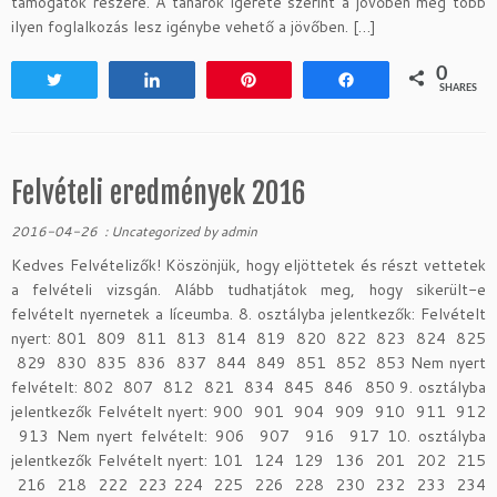
támogatók részére. A tanárok ígérete szerint a jövőben még több
ilyen foglalkozás lesz igénybe vehető a jövőben. […]
0
Tweet
Share
Pin
Share
SHARES
Felvételi eredmények 2016
2016-04-26
:
Uncategorized
by
admin
Kedves Felvételizők! Köszönjük, hogy eljöttetek és részt vettetek
a felvételi vizsgán. Alább tudhatjátok meg, hogy sikerült-e
felvételt nyernetek a líceumba. 8. osztályba jelentkezők: Felvételt
nyert: 801 809 811 813 814 819 820 822 823 824 825
829 830 835 836 837 844 849 851 852 853 Nem nyert
felvételt: 802 807 812 821 834 845 846 850 9. osztályba
jelentkezők Felvételt nyert: 900 901 904 909 910 911 912
913 Nem nyert felvételt: 906 907 916 917 10. osztályba
jelentkezők Felvételt nyert: 101 124 129 136 201 202 215
216 218 222 223 224 225 226 228 230 232 233 234