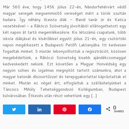
Már 560 éve, hogy 1456. július 22-én, Nándorfehérvárt védő
magyar seregek megsemmisítő vereséget mért a török szultán
hadaira. Így néhány líceista diák – Bandi tanár úr és Katica
vezetésével – a Rákóczi Szövetség jóvoltából ellátogathatott egy
két napon át tartó megemlékezésre. Kis létszámú csapatunk, több
iskola diákjával és kísérőikkel együtt július 21-én, egy csütörtöki
napon megérkezett a Budapesti Petőfi Laktanyába. Itt kedvesen
fogadtak minket. S miután lebonyolítottuk a regisztrációt, közösen
megebédeltünk, a Rákóczi Szövetség kisebb ajándékcsomaggal
kedveskedett nekünk. Ezt követően a Magyar Honvédség egy
nagyon színes és izgalmas megnyitót tartott számunkra, ahol a
magyar katonák díszsortűzzel és terepgyakorlattal kápráztattak el
minket. Miután ez véget ért, elfoglaltuk a szálláshelyünket a
Táncsics Mihály Tehetséggondozó Kollégiumban, Budapest
külvárosában. Étkezés után részt vehettünk egy […]
0
Tweet
Share
Pin
Share
SHARES