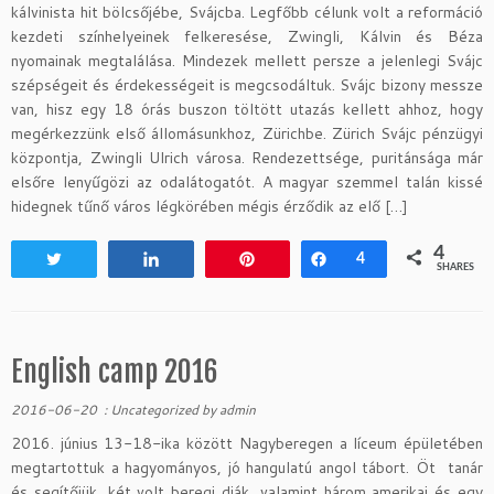
kálvinista hit bölcsőjébe, Svájcba. Legfőbb célunk volt a reformáció
kezdeti színhelyeinek felkeresése, Zwingli, Kálvin és Béza
nyomainak megtalálása. Mindezek mellett persze a jelenlegi Svájc
szépségeit és érdekességeit is megcsodáltuk. Svájc bizony messze
van, hisz egy 18 órás buszon töltött utazás kellett ahhoz, hogy
megérkezzünk első állomásunkhoz, Zürichbe. Zürich Svájc pénzügyi
központja, Zwingli Ulrich városa. Rendezettsége, puritánsága már
elsőre lenyűgözi az odalátogatót. A magyar szemmel talán kissé
hidegnek tűnő város légkörében mégis érződik az elő […]
4
Tweet
Share
Pin
Share
4
SHARES
English camp 2016
2016-06-20
:
Uncategorized
by
admin
2016. június 13-18-ika között Nagyberegen a líceum épületében
megtartottuk a hagyományos, jó hangulatú angol tábort. Öt tanár
és segítőjük, két volt beregi diák, valamint három amerikai és egy