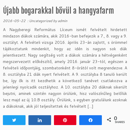
Újabb bogarakkal bővül a hangyafarm
2016-05-22
:
Uncategorized
by
admin
A Nagyberegi Református Líceum ismét felvételt hirdetett
mindazon diákok számára, akik 2016-ban befejezik a 7., 8. vagy a 9.
osztályt. A felvételi vizsga 2016. április 23-án zajlott, s örömmel
tájékoztatunk mindenkit, hogy az idén is nagyon sok diák
jelentkezett. Nagy segítség volt a diákok számára a hétvégenként
megszervezett előkészítő, amely 2016. január 23-tól, egészen a
felvételi időpontjáig, szombatonként 8-órától volt megrendezve. A
8. osztályba 21 diák nyert felvételt. A 9. osztályba 8 tanuló került
be, így ők is itt kezdhetik a következő tanévet csatlakozva a
jelenlegi nyolcadik osztályhoz. A 10. osztályba 20 diáknak sikerült
bejutni, aminek szintén nagyon örülünk, hisz valószínűleg belőlük
lesz majd az új 10.B osztály. Örülünk, s egyben gratulálunk azoknak
a diákoknak, akik jól teljesítettek és felvételt […]
0
Tweet
Share
Pin
Share
SHARES