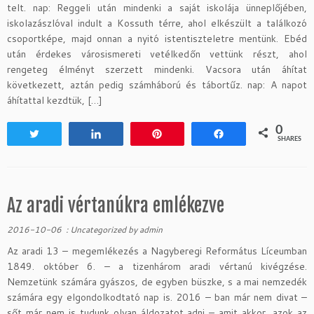
telt. nap: Reggeli után mindenki a saját iskolája ünneplőjében,
iskolazászlóval indult a Kossuth térre, ahol elkészült a találkozó
csoportképe, majd onnan a nyitó istentiszteletre mentünk. Ebéd
után érdekes városismereti vetélkedőn vettünk részt, ahol
rengeteg élményt szerzett mindenki. Vacsora után áhítat
következett, aztán pedig számháború és tábortűz. nap: A napot
áhítattal kezdtük, […]
0
Tweet
Share
Pin
Share
SHARES
Az aradi vértanúkra emlékezve
2016-10-06
:
Uncategorized
by
admin
Az aradi 13 – megemlékezés a Nagyberegi Református Líceumban
1849. október 6. – a tizenhárom aradi vértanú kivégzése.
Nemzetünk számára gyászos, de egyben büszke, s a mai nemzedék
számára egy elgondolkodtató nap is. 2016 – ban már nem divat –
sőt már nem is tudunk olyan áldozatot adni – amit akkor, azok az