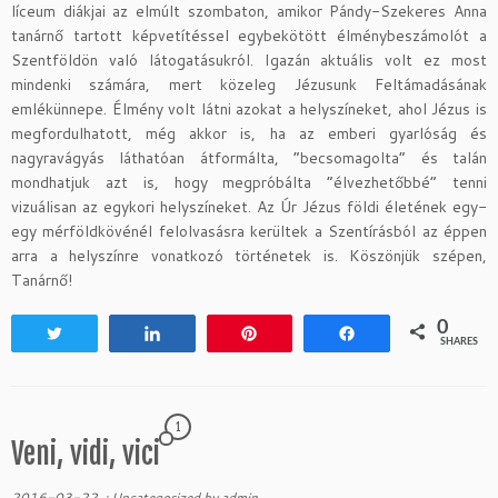
líceum diákjai az elmúlt szombaton, amikor Pándy-Szekeres Anna
tanárnő tartott képvetítéssel egybekötött élménybeszámolót a
Szentföldön való látogatásukról. Igazán aktuális volt ez most
mindenki számára, mert közeleg Jézusunk Feltámadásának
emlékünnepe. Élmény volt látni azokat a helyszíneket, ahol Jézus is
megfordulhatott, még akkor is, ha az emberi gyarlóság és
nagyravágyás láthatóan átformálta, “becsomagolta” és talán
mondhatjuk azt is, hogy megpróbálta “élvezhetőbbé” tenni
vizuálisan az egykori helyszíneket. Az Úr Jézus földi életének egy-
egy mérföldkövénél felolvasásra kerültek a Szentírásból az éppen
arra a helyszínre vonatkozó történetek is. Köszönjük szépen,
Tanárnő!
0
Tweet
Share
Pin
Share
SHARES
1
Veni, vidi, vici
2016-03-22
:
Uncategorized
by
admin