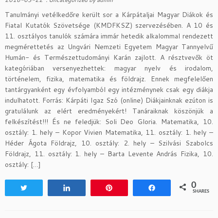
Tanulmányi vetélkedőre került sor a Kárpátaljai Magyar Diákok és
Fiatal Kutatók Szövetsége (KMDFKSZ) szervezésében. A 10 és
11. osztályos tanulók számára immár hetedik alkalommal rendezett
megmérettetés az Ungvári Nemzeti Egyetem Magyar Tannyelvű
Humán- és Természettudományi Karán zajlott. A résztvevők öt
kategóriában versenyezhettek: magyar nyelv és irodalom,
történelem, fizika, matematika és földrajz. Ennek megfelelően
tantárgyanként egy évfolyamból egy intézménynek csak egy diákja
indulhatott. Forrás: Kárpáti Igaz Szó (online) Diákjainknak ezúton is
gratulálunk az elért eredményekért! Tanáraiknak köszönjük a
felkészítést!!! És ne feledjük: Soli Deo Gloria. Matematika, 10.
osztály: 1. hely – Kopor Vivien Matematika, 11. osztály: 1. hely –
Héder Ágota Földrajz, 10. osztály: 2. hely – Szilvási Szabolcs
Földrajz, 11. osztály: 1. hely – Barta Levente András Fizika, 10.
osztály: […]
0
Tweet
Share
Pin
Share
SHARES