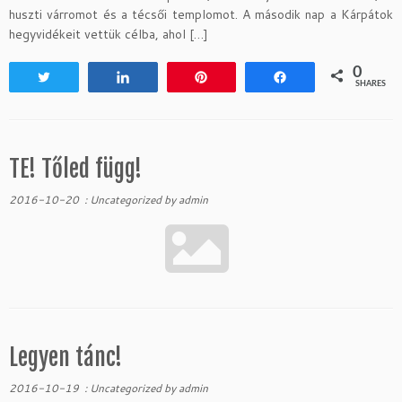
huszti várromot és a técsői templomot. A második nap a Kárpátok
hegyvidékeit vettük célba, ahol […]
0
Tweet
Share
Pin
Share
SHARES
TE! Tőled függ!
2016-10-20
:
Uncategorized
by
admin
Legyen tánc!
2016-10-19
:
Uncategorized
by
admin