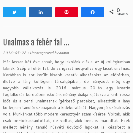
0
Tweet
Share
Pin
Share
SHARES
Unalmas a fehér fal …
2016-05-22
:
Uncategorized
by
admin
Már lassan két éve annak, hogy iskolánk diákjai az új kollégiumban
laknak. Szép a fehér fal, de az igazat megvallva egy kicsit unalmas.
Korábban is sor került kisebb kreatív alkotásokra az előtérben,
illetve a lány kollégium társalgójában, de hiányzott még egy
nagyobb vállalkozás is. 2016. március 20-án egy kreatív
foglalkozás keretében iskolánk néhány diákja kijátszva a kinti rossz
időt és a benti unalmasnak ígérkező perceket, elkezdtük a lány
kollégium tanulói szobájának a kidekorálását. Nagyon jó szórakozás
volt. Munkánkat több modern keresztyén szám kísérte. Voltak, akik
csak be-bekukkantottak, de voltak, akik bent is maradtak. Ezek
mellett néhány tanuló húsvéti üdvözlő lapokat is készített a