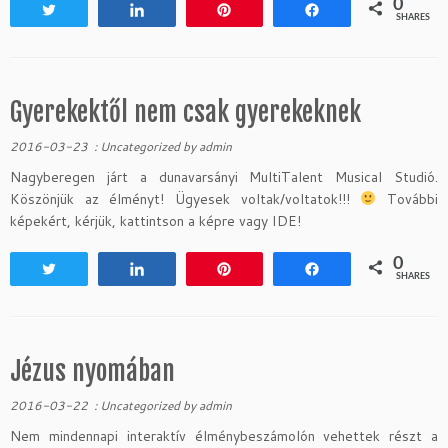
0
Tweet
Share
Pin
Share
SHARES
Gyerekektől nem csak gyerekeknek
2016-03-23
:
Uncategorized
by
admin
Nagyberegen járt a dunavarsányi MultiTalent Musical Studió.
Köszönjük az élményt! Ügyesek voltak/voltatok!!!
További
képekért, kérjük, kattintson a képre vagy IDE!
0
Tweet
Share
Pin
Share
SHARES
Jézus nyomában
2016-03-22
:
Uncategorized
by
admin
Nem mindennapi interaktív élménybeszámolón vehettek részt a