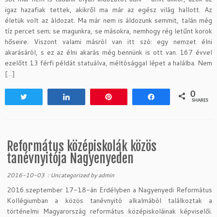
igaz hazafiak tettek, akikről ma már az egész világ hallott. Az
életük volt az áldozat. Ma már nem is áldozunk semmit, talán még
tíz percet sem; se magunkra, se másokra, nemhogy rég letűnt korok
hőseire. Viszont valami másról van itt szó: egy nemzet élni
akarásáról, s ez az élni akarás még bennünk is ott van. 167 évvel
ezelőtt 13 férfi példát statuálva, méltósággal lépet a halálba. Nem
[…]
0
Tweet
Share
Pin
Share
SHARES
Református középiskolák közös
tanévnyitója Nagyenyeden
2016-10-03
:
Uncategorized
by
admin
2016.szeptember 17-18-án Erdélyben a Nagyenyedi Református
Kollégiumban a közös tanévnyitó alkalmából találkoztak a
történelmi Magyarország református középiskoláinak képviselői.