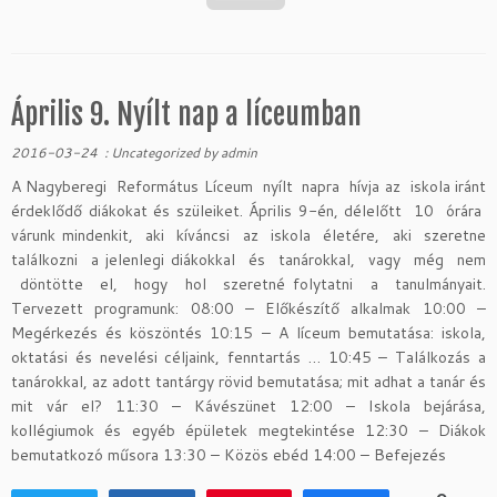
Április 9. Nyílt nap a líceumban
2016-03-24
:
Uncategorized
by
admin
A Nagyberegi Református Líceum nyílt napra hívja az iskola iránt
érdeklődő diákokat és szüleiket. Április 9-én, délelőtt 10 órára
várunk mindenkit, aki kíváncsi az iskola életére, aki szeretne
találkozni a jelenlegi diákokkal és tanárokkal, vagy még nem
döntötte el, hogy hol szeretné folytatni a tanulmányait.
Tervezett programunk: 08:00 – Előkészítő alkalmak 10:00 –
Megérkezés és köszöntés 10:15 – A líceum bemutatása: iskola,
oktatási és nevelési céljaink, fenntartás … 10:45 – Találkozás a
tanárokkal, az adott tantárgy rövid bemutatása; mit adhat a tanár és
mit vár el? 11:30 – Kávészünet 12:00 – Iskola bejárása,
kollégiumok és egyéb épületek megtekintése 12:30 – Diákok
bemutatkozó műsora 13:30 – Közös ebéd 14:00 – Befejezés