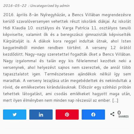
2016-05-22
:
Uncategorized
by
admin
2016. április 8-án Nyíregyházán, a Bencs Villában megrendezésre
kerülő szavalóversenyen vehettek részt iskolánk diákjai. Az iskolát
Hidi Klaudia 10. osztályos és Varga Patrícia 11. osztályos tanuló
képviselte, valamint ők és a beregszászi gimnazisták képviselték
Kárpátalját is. A diákok kora reggel indultak útnak, ahol Isten
kegyelméből minden rendben történt. A verseny 12 órától
kezdődött. Nagy-nagy szeretettel fogadták őket a Bencs Villában.
Nagy izgalommal és talán egy kis félelemmel kezdtek neki a
versenynek, ahol helyezést sajnos nem szereztek, de annál több
tapasztalatot igen. Természetesen ajándékok nélkül így sem
maradtak. A verseny lezajlása után megebédeltek és nekiindultak a
rövid, de emlékezetes kirándulásuknak. Először egy színházi próbán
tehettek látogatást, ami csodás emlékeket hagyott maga után,
mert ilyen élményben nem minden nap részesül az ember. […]
0
Tweet
Share
Pin
Share
SHARES