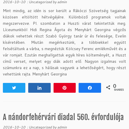
2016-10-10
:
Uncategorized
by
admin
Mint mindig, az idén is sor került a Rákóczi Szövetség tagjainak
közösen eltöltött hétvégéjére. Különböző programok voltak
megszervezve. Pl. szombaton a Huszti várat tekintettük meg.
Líceumunkból Hidi Regina Ágota és Menyhárt Georgina végzős
diákok vehettek részt Szabó György tanár úr és felesége, Evelin
kíséretében. Miután megérkeztünk, a többiekkel együtt
felsétáltunk a várba, s megnéztük Kölcsey Ferenc emlékművét és a
vár romjait. Ezután meghallgattuk egyik híres költeményét, a Huszt
című verset, melyet egy diák adott elő. Nagyon izgalmas volt
számunkra ez a nap, s hálásak vagyunk a lehetőségért, hogy részt
vehettünk rajta. Menyhárt Georgina
0
Tweet
Share
Pin
Share
SHARES
A nándorfehérvári diadal 560. évfordulója
2016-10-10
:
Uncategorized
by
admin