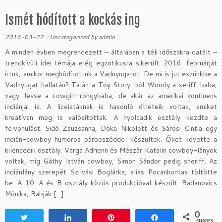
Ismét hódított a kockás ing
2016-03-22
:
Uncategorized
by
admin
A minden évben megrendezett – általában a téli időszakra datált –
trendkívüli idei témája elég egzotikusra sikerült. 2016. februárját
írtuk, amikor meghódítottuk a Vadnyugatot. De mi is jut eszünkbe a
Vadnyugat hallatán? Talán a Toy Story-ból Woody a seriff-baba,
vagy Jesse a cowgirl-rongybaba, de akár az amerikai kontinens
indiánjai is. A líceistáknak is hasonló ötleteik voltak, amiket
kreatívan meg is valósítottak. A nyolcadik osztály kezdte a
felvonulást. Sidó Zsuzsanna, Dóka Nikolett és Sárosi Cintia egy
indián-cowboy humoros párbeszéddel készültek. Őket követte a
kilencedik osztály. Varga Adrienn és Mészár Katalin cowboy-lányok
voltak, míg Gáthy István cowboy, Simon Sándor pedig sheriff. Az
indiánlány szerepét Szilvási Boglárka, alias Pocanhontas töltötte
be. A 10. A és B osztály közös produkcióval készült. Badanovics
Mónika, Babják […]
0
Tweet
Share
Pin
Share
SHARES