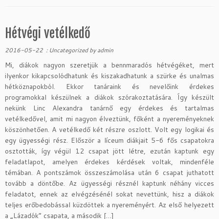
Hétvégi vetélkedő
2016-05-22
:
Uncategorized
by
admin
Mi, diákok nagyon szeretjük a bennmaradós hétvégéket, mert
ilyenkor kikapcsolódhatunk és kiszakadhatunk a szürke és unalmas
hétköznapokból. Ekkor tanáraink és nevelőink érdekes
programokkal készülnek a diákok szórakoztatására. Így készült
nekünk Linc Alexandra tanárnő egy érdekes és tartalmas
vetélkedővel, amit mi nagyon élveztünk, főként a nyereményeknek
köszönhetően. A vetélkedő két részre oszlott. Volt egy logikai és
egy ügyességi rész. Először a líceum diákjait 5-6 fős csapatokra
osztották, így végül 12 csapat jött létre, ezután kaptunk egy
feladatlapot, amelyen érdekes kérdések voltak, mindenféle
témában. A pontszámok összeszámolása után 6 csapat juthatott
tovább a döntőbe. Az ügyességi résznél kaptunk néhány vicces
feladatot, ennek az elvégzésénél sokat nevettünk, hisz a diákok
teljes erőbedobással küzdöttek a nyereményért. Az első helyezett
a „Lázadók” csapata, a második […]