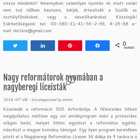
vissza mindenkit! Amennyiben valamilyen nyomós ok miatt valaki
nem tud időben beutazni, kérjük, értesítsék a Szülők az
osztályfőnököket, vagy a nevelőtanárokat. Köszönjük!
Elérhetőségeink: tel.: 00-380-31-41-56-2-96, 4-29-88 e-
mail: nbrl.kre@gmail.com
0
Tweet
Share
Pin
Share
SHARES
Nagy reformátorok nyomában a
2
nagyberegi líceisták
2016-07-08
:
Uncategorized
by
admin
Közeledik a reformáció 500. évfordulója. A félezredes hitbeli
megújuláshoz méltóan egy sor emlékprogram indul a protestáns
világon belül, melyet itthon egyrészt a református egyház,
másrészt a magyar kormány támogat. Egy ilyen program keretében
jutott el a Nagyberegi Református Líceum 36 diákja és 9 tanára is a