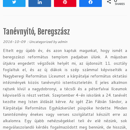
0
Tweet
Share
Pin
Share
SHARES
Tanévnyitó, Beregszász
2016-10-09
:
Uncategorized
by
admin
Eltelt egy újabb év, és azon kaptuk magunkat, hogy ismét a
beregszászi református templom padjaiban ülünk. A májusban
útjukra engedett végzősök helyét mi, az újdonsült 11. osztály
foglaltuk el, és az új diákok is szép számmal képviselték a
Nagyberegi Református Líceumot a kárpátaljai református oktatási
intézmények közös tanévnyitó istentiszteletén. E jeles alkalmon
rajtunk kívül a nagydobronyi, a técsői és a péterfalvai líceumok
képviselői is részt vettek. Szeptember 4-én iskolánk a 24. tanévét
kezdte meg Isten áldását kérve. Az igét Zán Fábián Sándor, a
Kárpátaljai Református Egyházkerület püspöke hirdette. Minden
tanintézmény énekes vagy verses szolgálattal készült erre az
alkalomra. Egy újabb nehézségekkel teli év elé nézünk, sok
megválaszolandó kérdés fogalmazódott meg bennünk, de hisszük,