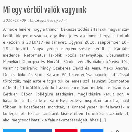
Mi egy vérből valók vagyunk
2016-10-09
:
Uncategorized
by
admin
Annak ellenére, hogy a trianoni békeszerződés által sok magyar szív
került idegen országba, egy ilyen jeles alkalommal együtt tudtuk
elkezdeni a 2016/17-es tanévet. Ugyanis 2016. szeptember 16-
18-a között Nagyenyeden megrendezésre került a Kárpát-
medencei Református Iskolák közös tanévnyitója. Líceumunkat
Menyhárt Georgina és Horváth Sándor végzős diákok képviselték,
valamint tanáraink: Pándy-Szekeres Dávid és Anna, Makó András,
Dencs Ildikó és Sipos Katalin. Pénteken egész napunkat utazással
töltöttük, majd este elfoglaltuk kellemes szállásunkat. Szombaton
délelőtt 11 órától kezdődött az ünnepi műsor, melyben először is a
Bethlen Gábor Kollégium átadására, megáldására került sor. A
hálaadó istentiszteletet Kató Béla erdélyi püspök úr tartotta, majd
többen is köszönetet mondtak, s ünnepélyesen is felavatták a
kollégiumot. Ezután tanáraink kíséretében Torockóra utaztunk el,
ahol megcsodálhattuk a falu nevezetességeit, híres […]