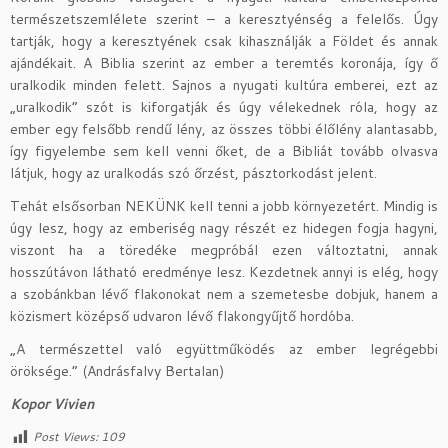
természetszemlélete szerint – a keresztyénség a felelős. Úgy
tartják, hogy a keresztyének csak kihasználják a Földet és annak
ajándékait. A Biblia szerint az ember a teremtés koronája, így ő
uralkodik minden felett. Sajnos a nyugati kultúra emberei, ezt az
„uralkodik” szót is kiforgatják és úgy vélekednek róla, hogy az
ember egy felsőbb rendű lény, az összes többi élőlény alantasabb,
így figyelembe sem kell venni őket, de a Bibliát tovább olvasva
látjuk, hogy az uralkodás szó őrzést, pásztorkodást jelent.
Tehát elsősorban NEKÜNK kell tenni a jobb környezetért. Mindig is
úgy lesz, hogy az emberiség nagy részét ez hidegen fogja hagyni,
viszont ha a töredéke megpróbál ezen változtatni, annak
hosszútávon látható eredménye lesz. Kezdetnek annyi is elég, hogy
a szobánkban lévő flakonokat nem a szemetesbe dobjuk, hanem a
közismert középső udvaron lévő flakongyűjtő hordóba.
„A természettel való együttműködés az ember legrégebbi
öröksége.” (Andrásfalvy Bertalan)
Kopor Vivien
Post Views:
109