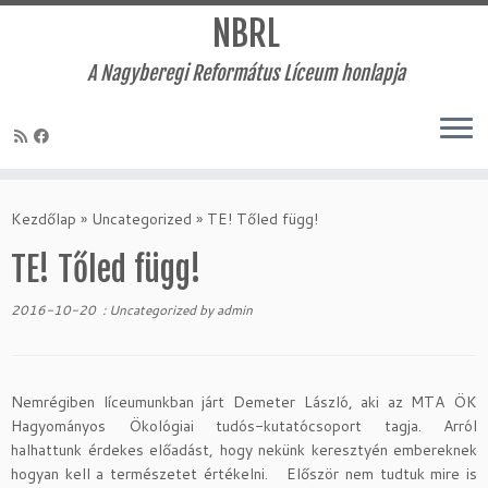
NBRL
A Nagyberegi Református Líceum honlapja
Skip
to
Kezdőlap
»
Uncategorized
»
TE! Tőled függ!
content
TE! Tőled függ!
2016-10-20
:
Uncategorized
by
admin
Nemrégiben líceumunkban járt Demeter László, aki az MTA ÖK
Hagyományos Ökológiai tudós-kutatócsoport tagja. Arról
halhattunk érdekes előadást, hogy nekünk keresztyén embereknek
hogyan kell a természetet értékelni. Először nem tudtuk mire is