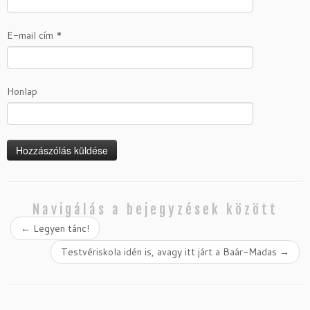
E-mail cím
*
Honlap
Navigálás a bejegyzések között
←
Legyen tánc!
Testvériskola idén is, avagy itt járt a Baár-Madas
→