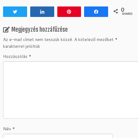
0
Tweet
Share
Pin
Share
SHARES
Megjegyzés hozzáfűzése
Az e-mail címet nem tesszük közzé.
A kötelező mezőket
*
karakterrel jelöltük
Hozzászólás
*
Név
*