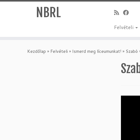
NBRL
Felvételi
Skip
to
Kezdőlap
»
Felvételi
»
Ismerd meg líceumunkat!
»
Szabó 
content
Sza