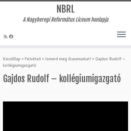
NBRL
A Nagyberegi Református Líceum honlapja
Skip
to
Kezdőlap
»
Felvételi
»
Ismerd meg líceumunkat!
»
Gajdos Rudolf –
content
kollégiumigazgató
Gajdos Rudolf – kollégiumigazgató