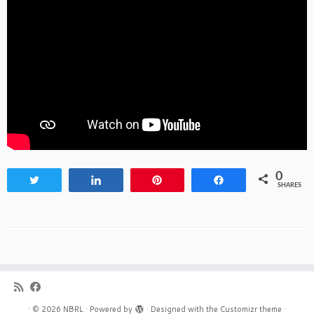
0
Tweet
Share
Pin
Share
SHARES
·
© 2026
NBRL
·
Powered by
·
Designed with the
Customizr theme
·