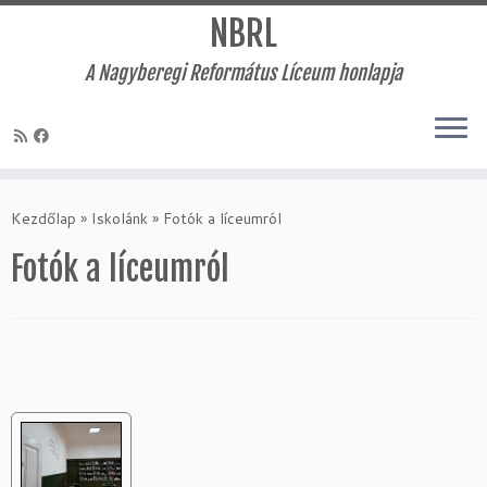
NBRL
A Nagyberegi Református Líceum honlapja
Skip
to
Kezdőlap
»
Iskolánk
»
Fotók a líceumról
content
Fotók a líceumról