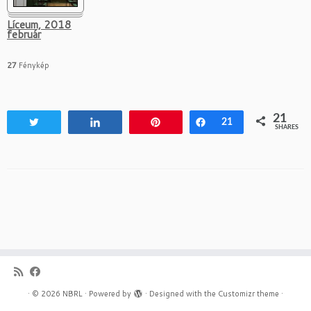
Líceum, 2018
február
27
Fénykép
21
Tweet
Share
Pin
Share
21
SHARES
·
© 2026
NBRL
·
Powered by
·
Designed with the
Customizr theme
·