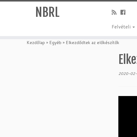
NBRL
Felvételi
Skip
to
Kezdőlap
»
Egyéb
»
Elkezdődtek az előkészítők
content
Elke
2020-02