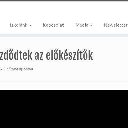
Iskolánk
Kapcsolat
Média
Newsletter
zdődtek az előkészítők
-11
:
Egyéb
by
admin