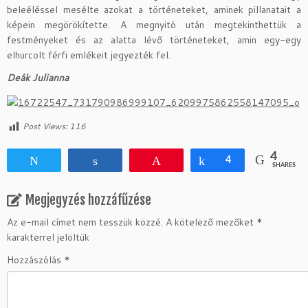
beleéléssel mesélte azokat a történeteket, aminek pillanatait a
képein megörökítette. A megnyitó után megtekinthettük a
festményeket és az alatta lévő történeteket, amin egy-egy
elhurcolt férfi emlékeit jegyezték fel.
Deák Julianna
Post Views:
116
4
Tweet
Share
Pin
Share
4
SHARES
Megjegyzés hozzáfűzése
Az e-mail címet nem tesszük közzé.
A kötelező mezőket
*
karakterrel jelöltük
Hozzászólás
*