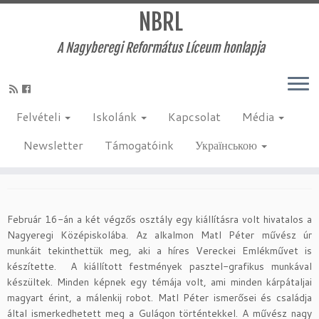
NBRL
A Nagyberegi Református Líceum honlapja
Skip
to
Kezdőlap
»
Egyéb
»
Po pjáty – Ötösével
content
Felvételi
Iskolánk
Kapcsolat
Média
Po pjáty – Ötösével
Newsletter
Támogatóink
Українською
2017-03-06
:
Egyéb
by
admin
Február 16-án a két végzős osztály egy kiállításra volt hivatalos a
Nagyeregi Középiskolába. Az alkalmon Matl Péter művész úr
munkáit tekinthettük meg, aki a híres Vereckei Emlékművet is
készítette. A kiállított festmények pasztel-grafikus munkával
készültek. Minden képnek egy témája volt, ami minden kárpátaljai
magyart érint, a málenkij robot. Matl Péter ismerősei és családja
által ismerkedhetett meg a Gulágon történtekkel. A művész nagy