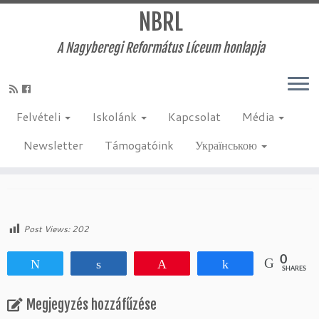
NBRL
A Nagyberegi Református Líceum honlapja
Skip
to
Kezdőlap
»
Egyéb
»
I need more space
content
Felvételi
Iskolánk
Kapcsolat
Média
I need more space
Newsletter
Támogatóink
Українською
2019-03-17
:
Egyéb
by
admin
Post Views:
202
0
Tweet
Share
Pin
Share
SHARES
Megjegyzés hozzáfűzése