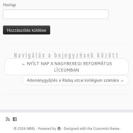
Honlap
Navigálás a bejegyzések között
←
NYÍLT NAP A NAGYBEREGI REFORMÁTUS
LÍCEUMBAN
Adománygyűjtés a Ráday utcai kollégium számára
→
·
© 2026
NBRL
·
Powered by
·
Designed with the
Customizr theme
·