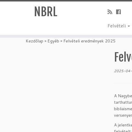
NBRL
Felvételi
Skip
to
Kezdőlap
»
Egyéb
»
Felvételi eredmények 2025
content
Fel
2025-04
A Nagyber
tarthattu
bibliaism
versenyer
A jelentk
felvételt: