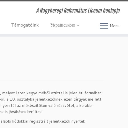
A Nagyberegi Református Líceum honlapja
Támogatóink
Українською
Menu
, melyet Isten kegyelméből ezúttal is jelenléti formában
ól, a 10. osztályba jelentkezőknek ezen tárgyak mellett
nyein túl az előkészítőkön való részvétel, a korábbi
k is jóváírásra kerültek.
alábbi kódokkal regisztrált jelentkezők nyertek