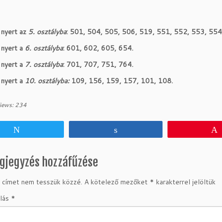
 nyert
az
5. osztályba
: 501, 504, 505, 506, 519, 551, 552, 553, 554
 nyert
a
6. osztályba
: 601, 602, 605, 654.
 nyert
a
7. osztályba
: 701, 707, 751, 764.
 nyert
a
10. osztályba:
109, 156, 159, 157, 101, 108.
iews:
234
Tweet
Share
gjegyzés hozzáfűzése
 címet nem tesszük közzé.
A kötelező mezőket
*
karakterrel jelöltük
lás
*