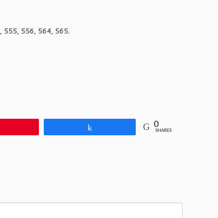
, 555, 556, 564, 565.
0
Pin
Share
SHARES