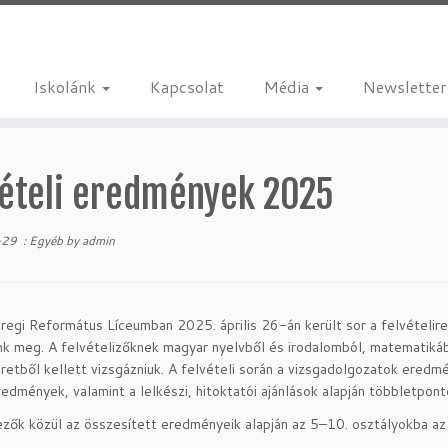
Iskolánk
Kapcsolat
Média
Newsletter
vételi eredmények 2025
-29
:
Egyéb
by
admin
egi Református Líceumban 2025. április 26-án került sor a felvételire
nk meg. A felvételizőknek magyar nyelvből és irodalomból, matematikáb
eretből kellett vizsgázniuk. A felvételi során a vizsgadolgozatok eredmé
edmények, valamint a lelkészi, hitoktatói ajánlások alapján többletponto
ezők közül az összesített eredményeik alapján az 5–10. osztályokba az 