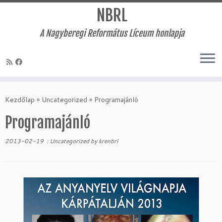
NBRL
A Nagyberegi Református Líceum honlapja
Skip
to
Kezdőlap
»
Uncategorized
»
Programajánló
content
Programajánló
2013-02-19
:
Uncategorized
by
krenbrl