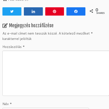
0
Tweet
Share
Pin
Share
SHARES
Megjegyzés hozzáfűzése
Az e-mail címet nem tesszük közzé.
A kötelező mezőket
*
karakterrel jelöltük
Hozzászólás
*
Név
*