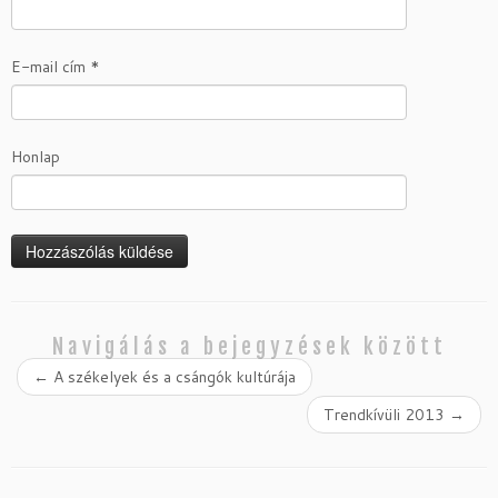
E-mail cím
*
Honlap
Navigálás a bejegyzések között
←
A székelyek és a csángók kultúrája
Trendkívüli 2013
→