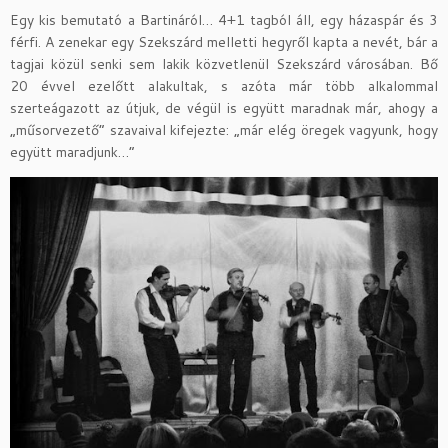
Egy kis bemutató a Bartináról… 4+1 tagból áll, egy házaspár és 3
férfi. A zenekar egy Szekszárd melletti hegyről kapta a nevét, bár a
tagjai közül senki sem lakik közvetlenül Szekszárd városában. Bő
20 évvel ezelőtt alakultak, s azóta már több alkalommal
szerteágazott az útjuk, de végül is együtt maradnak már, ahogy a
„műsorvezető” szavaival kifejezte: „már elég öregek vagyunk, hogy
együtt maradjunk…”