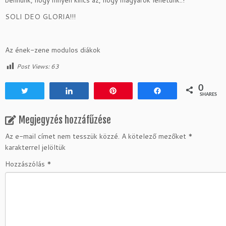
SOLI DEO GLORIA!!!
Az ének-zene modulos diákok
Post Views:
63
0
Tweet
Share
Pin
Share
SHARES
Megjegyzés hozzáfűzése
Az e-mail címet nem tesszük közzé.
A kötelező mezőket
*
karakterrel jelöltük
Hozzászólás
*