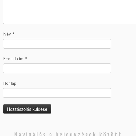
Név
*
E-mail cím
*
Honlap
Navigálás a bejegyzések között