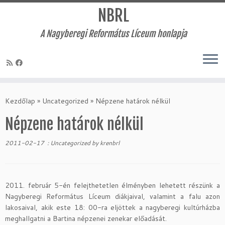
NBRL
A Nagyberegi Református Líceum honlapja
Skip
to
Kezdőlap
»
Uncategorized
»
Népzene határok nélkül
content
Népzene határok nélkül
2011-02-17
:
Uncategorized
by
krenbrl
2011. február 5-én felejthetetlen élményben lehetett részünk a
Nagyberegi Református Líceum diákjaival, valamint a falu azon
lakosaival, akik este 18: 00-ra eljöttek a nagyberegi kultúrházba
meghallgatni a Bartina népzenei zenekar előadását.