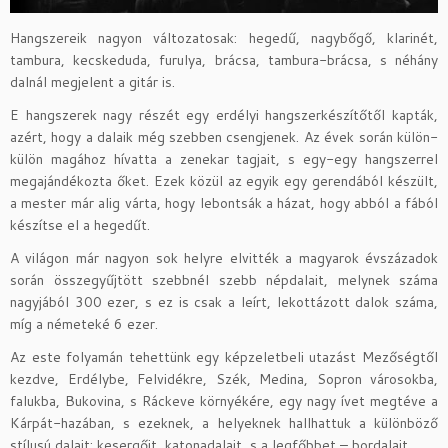
Hangszereik nagyon változatosak: hegedű, nagybőgő, klarinét,
tambura, kecskeduda, furulya, brácsa, tambura-brácsa, s néhány
dalnál megjelent a gitár is.
E hangszerek nagy részét egy erdélyi hangszerkészítőtől kapták,
azért, hogy a dalaik még szebben csengjenek. Az évek során külön-
külön magához hívatta a zenekar tagjait, s egy-egy hangszerrel
megajándékozta őket. Ezek közül az egyik egy gerendából készült,
a mester már alig várta, hogy lebontsák a házat, hogy abból a fából
készítse el a hegedűt.
A világon már nagyon sok helyre elvitték a magyarok évszázadok
során összegyűjtött szebbnél szebb népdalait, melynek száma
nagyjából 300 ezer, s ez is csak a leírt, lekottázott dalok száma,
míg a németeké 6 ezer.
Az este folyamán tehettünk egy képzeletbeli utazást Mezőségtől
kezdve, Erdélybe, Felvidékre, Szék, Medina, Sopron városokba,
falukba, Bukovina, s Ráckeve környékére, egy nagy ívet megtéve a
Kárpát-hazában, s ezeknek, a helyeknek hallhattuk a különböző
stílusú dalait: kesergőit, katonadalait, s a legfőbbet – bordalait.