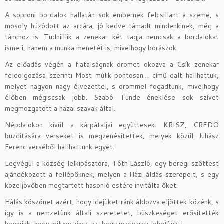
A soproni bordalok hallatán sok embernek felcsillant a szeme, s
mosoly húzódott az arcára, jó kedve támadt mindenkinek, még a
tánchoz is. Tudniillik a zenekar két tagja nemcsak a bordalokat
ismeri, hanem a munka menetét is, mivelhogy borászok.
Az előadás végén a fiatalságnak örömet okozva a Csík zenekar
feldolgozása szerinti Most múlik pontosan… című dalt hallhattuk,
melyet nagyon nagy élvezettel, s örömmel fogadtunk, mivelhogy
élőben mégiscsak jobb. Szabó Tünde éneklése sok szívet
megmozgatott a hazai szavak által.
Népdalokon kívül a kárpátaljai együttesek: KRISZ, CREDO
buzdítására verseket is megzenésítettek, melyek közül Juhász
Ferenc verséből hallhattunk egyet.
Legvégül a község lelkipásztora, Tóth László, egy beregi szőttest
ajándékozott a fellépőknek, melyen a Házi áldás szerepelt, s egy
közeljövőben megtartott hasonló estére invitálta őket.
Hálás köszönet azért, hogy idejüket ránk áldozva eljöttek közénk, s
így is a nemzetünk általi szeretetet, büszkeséget erősítették
bennünk, hogy milyen kincs az, hogy magyarok lehetünk..!