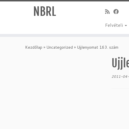
NBRL
Felvételi
Skip
to
Kezdőlap
»
Uncategorized
»
Ujjlenyomat 163. szám
content
Ujj
2011-04