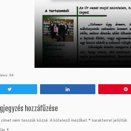
iews:
94
Tweet
Share
gjegyzés hozzáfűzése
 címet nem tesszük közzé.
A kötelező mezőket
*
karakterrel jelöltük
lás
*