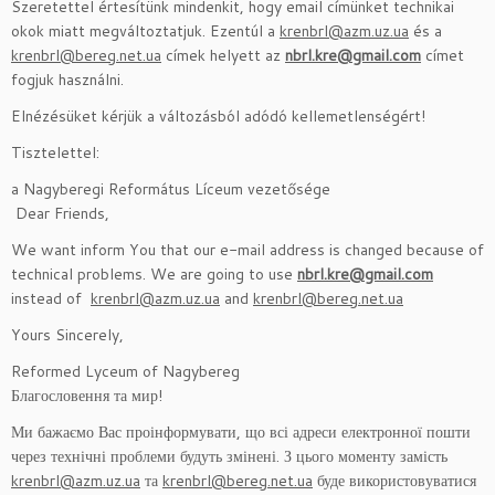
Szeretettel értesítünk mindenkit, hogy email címünket technikai
okok miatt megváltoztatjuk. Ezentúl a
krenbrl@azm.uz.ua
és a
krenbrl@bereg.net.ua
címek helyett az
nbrl.kre@gmail.com
címet
fogjuk használni.
Elnézésüket kérjük a változásból adódó kellemetlenségért!
Tisztelettel:
a Nagyberegi Református Líceum vezetősége
Dear Friends,
We want inform You that our e-mail address is changed because of
technical problems. We are going to use
nbrl.kre@gmail.com
instead of
krenbrl@azm.uz.ua
and
krenbrl@bereg.net.ua
Yours Sincerely,
Reformed Lyceum of Nagybereg
Благословення та мир!
Ми бажаємо Вас проінформувати, що всі адреси електронної пошти
через технічні проблеми будуть змінені. З цього моменту замість
krenbrl@azm.uz.ua
та
krenbrl@bereg.net.ua
буде використовуватися