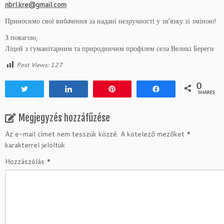
nbrl.kre@gmail.com
Приносимо свої вибачення за надані незручності у зв’язку зі зміною!
З повагою,
Ліцей з гуманітарним та природничим профілем села Великі Береги
Post Views:
127
0
Tweet
Share
Pin
Share
SHARES
Megjegyzés hozzáfűzése
Az e-mail címet nem tesszük közzé.
A kötelező mezőket
*
karakterrel jelöltük
Hozzászólás
*