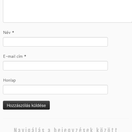
Név
*
E-mail cím
*
Honlap
Navigálás a bejegyzések között