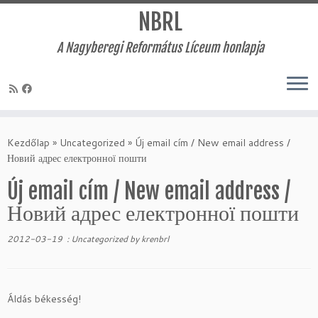
NBRL
A Nagyberegi Református Líceum honlapja
Skip
to
Kezdőlap
»
Uncategorized
»
Új email cím / New email address /
content
Новий адрес електронної пошти
Új email cím / New email address /
Новий адрес електронної пошти
2012-03-19
:
Uncategorized
by
krenbrl
Áldás békesség!