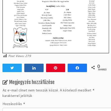
Post Views:
279
0
Tweet
Share
Pin
Share
SHARES
Megjegyzés hozzáfűzése
Az e-mail címet nem tesszük közzé.
A kötelező mezőket
*
karakterrel jelöltük
Hozzászólás
*