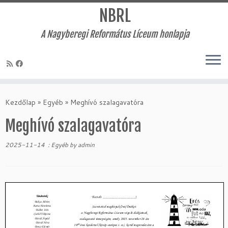
NBRL
A Nagyberegi Református Líceum honlapja
Skip
to
Kezdőlap
»
Egyéb
»
Meghívó szalagavatóra
content
Meghívó szalagavatóra
2025-11-14
:
Egyéb
by
admin