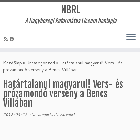
NBRL
A Nagyberegi Református Líceum honlapja
Skip
to
Kezdőlap
»
Uncategorized
»
Határtalanul magyarul! Vers- és
content
prózamondó verseny a Bencs Villában
Határtalanul magyarul! Vers- és
prózamondó verseny a Bencs
Villában
2012-04-16
:
Uncategorized
by
krenbrl