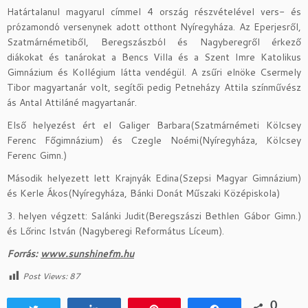
Határtalanul magyarul címmel 4 ország részvételével vers- és
prózamondó versenynek adott otthont Nyíregyháza. Az Eperjesről,
Szatmárnémetiből, Beregszászból és Nagyberegről érkező
diákokat és tanárokat a Bencs Villa és a Szent Imre Katolikus
Gimnázium és Kollégium látta vendégül. A zsűri elnöke Csermely
Tibor magyartanár volt, segítői pedig Petneházy Attila színművész
ás Antal Attiláné magyartanár.
Első helyezést ért el Galiger Barbara(Szatmárnémeti Kölcsey
Ferenc Főgimnázium) és Czegle Noémi(Nyíregyháza, Kölcsey
Ferenc Gimn.)
Második helyezett lett Krajnyák Edina(Szepsi Magyar Gimnázium)
és Kerle Ákos(Nyíregyháza, Bánki Donát Műszaki Középiskola)
3. helyen végzett: Salánki Judit(Beregszászi Bethlen Gábor Gimn.)
és Lőrinc István (Nagyberegi Református Líceum).
Forrás:
www.sunshinefm.hu
Post Views:
87
0