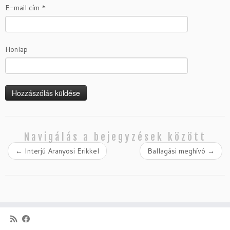
E-mail cím
*
Honlap
Navigálás a bejegyzések között
←
Interjú Aranyosi Erikkel
Ballagási meghívó
→