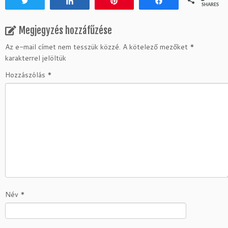
Tweet
Share
Pin
Share
SHARES
Megjegyzés hozzáfűzése
Az e-mail címet nem tesszük közzé.
A kötelező mezőket
*
karakterrel jelöltük
Hozzászólás
*
Név
*