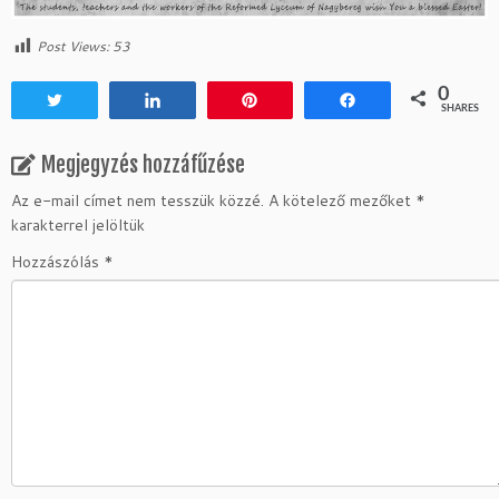
Post Views:
53
0
Tweet
Share
Pin
Share
SHARES
Megjegyzés hozzáfűzése
Az e-mail címet nem tesszük közzé.
A kötelező mezőket
*
karakterrel jelöltük
Hozzászólás
*