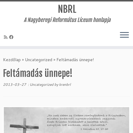
NBRL
A Nagyberegi Református Líceum honlapja
Skip
to
Kezdőlap
»
Uncategorized
»
Feltámadás ünnepe!
content
Feltámadás ünnepe!
2013-03-27
:
Uncategorized
by
krenbrl