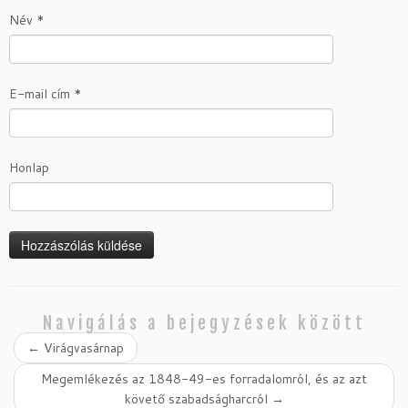
Név
*
E-mail cím
*
Honlap
Navigálás a bejegyzések között
←
Virágvasárnap
Megemlékezés az 1848-49-es forradalomról, és az azt
követő szabadságharcról
→