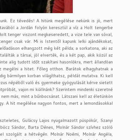
dunk. Ez tévedés! A hitünk megélése nekünk is jó, mert
avából a Jordán folyón keresztül a víz a Holt tengerbe
 Holt tenger viszont megkeseredett, a vize tele van sóval,
nger csak vár. Mi is Istentől kapunk lelki ajándékokat,
lőadáson elhangzott még két példa; a sorkatona, aki az
alálták a társai, jól elverték, és a két pap, akik közül az
nte alig tudott időt szakítani hasonlókra, mert állandóan
z megélni a hitet. Főleg otthon. Barátok elhagyhatnak a
ig bármilyen korban világíthatsz, példát mutatva. Ki kell
 Jézus népéből való és gyermeke gyógyulását kérve sietett
tpróbát, vajon mi kiállnánk? Szerintem mindenki szeretné
m nem más, mint a bűnbocsánat. Látszani kell az életünkön
vagy. A hit megélése nagyon fontos, mert a lemondásokkal
iszteletes, Gulácsy Lajos nyugalmazott püspökúr, Szanyi
öböcz Sándor, Barta Dénes, Molnár Sándor szívhez szóló
lel szolgált a hétvégén. Molnár Noémi, Molnár Angéla,