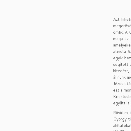
Azt hihe
megerősöd
ömlik. A 
maga az é
amelyeket
ateista S
egyik bez
segített 
hitedért,
állnunk m
Jézus utá
ezt a mon
Krisztusb
együtt is
Röviden ö
György ti
áhítatok