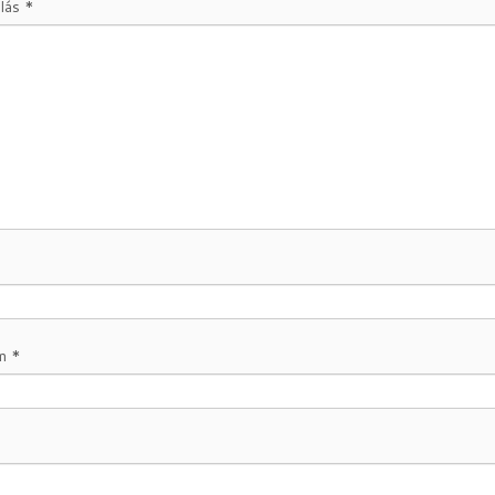
lás
*
ím
*