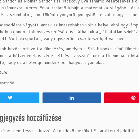
 Sándor és Molnár Sándor Pál Ráczkövy Éva tanárnő vezetésével a di
tt számunkra. Veres Erika tanárnő kibújt a matematika világából, é
é az szombatot, ahol főként gyönyörű gyöngyből készült magyar címer
ndesedésre vágyott, annak az imaszobában volt a helye, ahol egy lám
 hely a gondolatok összeszedésére is. Láthattuk a „láthatatlan színhá
gott. Volt aki sportolt, vagy egyszerűen csak beszélget valakivel.
ok között ott volt a filmnézés, amelyen a Szív bajnokai című filme
nnek a hétvégének is vége lett és visszatértünk a Líceumba folytat
tó, hogy ez a hétvége mindenkiben hagyott nyomokat.
ávid
iews:
86
Tweet
Share
gjegyzés hozzáfűzése
 címet nem tesszük közzé.
A kötelező mezőket
*
karakterrel jelöltük