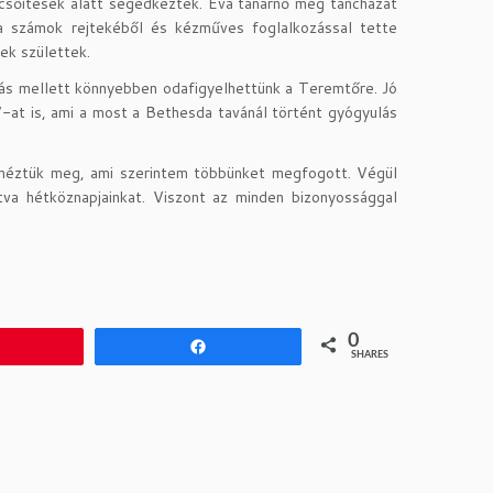
csőítések alatt segédkeztek. Éva tanárnő még táncházat
s a számok rejtekéből és kézműves foglalkozással tette
ek születtek.
pás mellett könnyebben odafigyelhettünk a Teremtőre. Jó
z”-at is, ami a most a Bethesda tavánál történt gyógyulás
t néztük meg, ami szerintem többünket megfogott. Végül
va hétköznapjainkat. Viszont az minden bizonyossággal
0
Pin
Share
SHARES