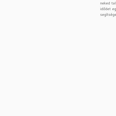
neked tal
idődet eg
segítsége