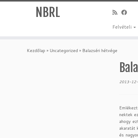
NBRL
Felvételi
Skip
to
Kezdőlap
»
Uncategorized
»
Balazséri hétvége
content
Bal
2013-12
Emlékezte
nektek ez
ahogy ez
akaratát 
és nagyon