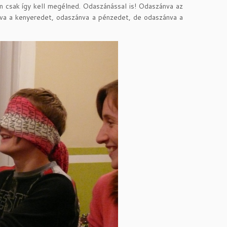
m csak így kell megélned. Odaszánással is! Odaszánva az
ánva a kenyeredet, odaszánva a pénzedet, de odaszánva a