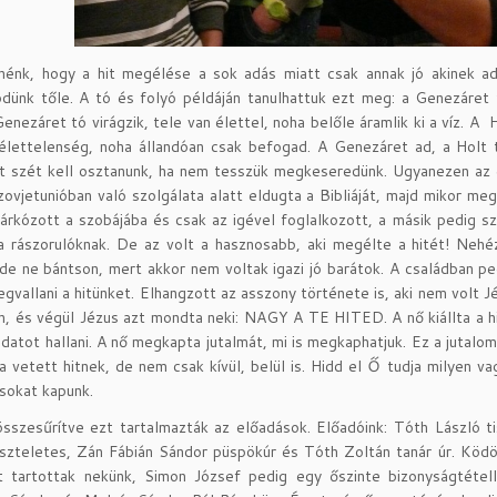
tnénk, hogy a hit megélése a sok adás miatt csak annak jó akinek a
ünk tőle. A tó és folyó példáján tanulhattuk ezt meg: a Genezáret t
Genezáret tó virágzik, tele van élettel, noha belőle áramlik ki a víz. A
lettelenség, noha állandóan csak befogad. A Genezáret ad, a Holt te
 szét kell osztanunk, ha nem tesszük megkeseredünk. Ugyanezen az e
zovjetunióban való szolgálata alatt eldugta a Bibliáját, majd mikor megt
árkózott a szobájába és csak az igével foglalkozott, a másik pedig szi
a rászorulóknak. De az volt a hasznosabb, aki megélte a hitét! Nehé
 de ne bántson, mert akkor nem voltak igazi jó barátok. A családban ped
egvallani a hitünket. Elhangzott az asszony története is, aki nem volt
n, és végül Jézus azt mondta neki: NAGY A TE HITED. A nő kiállta a hi
datot hallani. A nő megkapta jutalmát, mi is megkaphatjuk. Ez a jutalo
a vetett hitnek, de nem csak kívül, belül is. Hidd el Ő tudja milyen 
 sokat kapunk.
sszesűrítve ezt tartalmazták az előadások. Előadóink: Tóth László t
szteletes, Zán Fábián Sándor püspökúr és Tóth Zoltán tanár úr. Köd
at tartottak nekünk, Simon József pedig egy őszinte bizonyságtétel