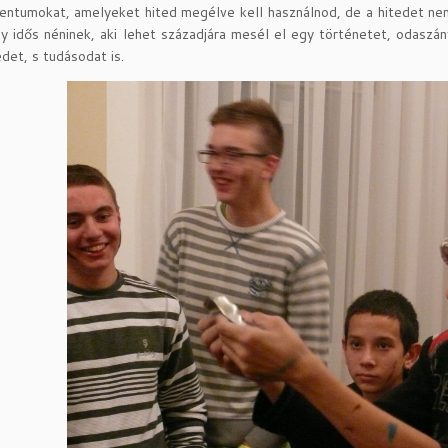
entumokat, amelyeket hited megélve kell használnod, de a hitedet ne
y idős néninek, aki lehet századjára mesél el egy történetet, odasz
det, s tudásodat is.