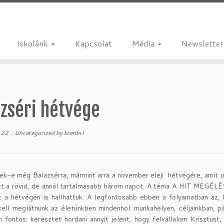
Iskolánk
Kapcsolat
Média
Newsletter
azséri hétvége
-22
:
Uncategorized
by
krenbrl
k-e még Balazsérra, mármint arra a november eleji hétvégére, amit o
t a rövid, de annál tartalmasabb három napot. A téma A HIT MEGÉLÉS
t a hétvégén is hallhattuk. A legfontosabb ebben a folyamatban az,
kell meglátnunk az életünkben mindenhol: munkahelyen, céljainkban, p
 fontos: keresztet hordani annyit jelent, hogy felvállalom Krisztust