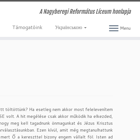
A Nagyberegi Református Líceum honlapja
Támogatóink
Українською
Menu
tt töltöttünk? Ha esetleg nem akkor most felelevenítem
E volt. A hit megélése csak akkor működik ha elkezded,
 hogy meg kell tagadnunk önmagunkat és Jézus Krisztus
árválasztásunkban. Ezen kívül, amit még megtanulhattunk
, mert Ő a kereszttel bizony engem vállalt föl. Isten ad