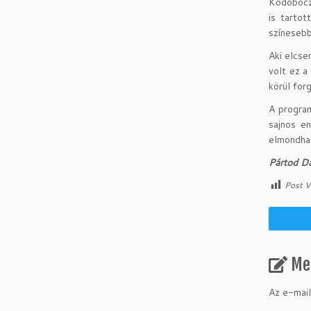
Ködöböcz
is tarto
színesebb
Aki elcse
volt ez a
körül for
A program
sajnos e
elmondha
Pártod D
Post V
Me
Az e-mail