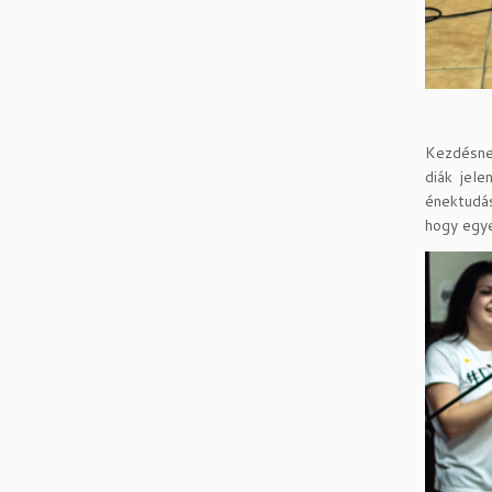
Kezdésnek
diák jel
énektudás
hogy egye