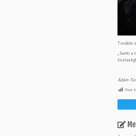
További s
„Senki a 
tisztaság
Ádám Tün
Post V
Me