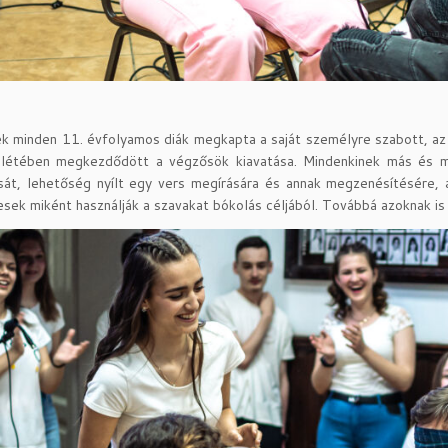
 minden 11. évfolyamos diák megkapta a saját személyre szabott, az 
enlétében megkezdődött a végzősök kiavatása. Mindenkinek más és má
át, lehetőség nyílt egy vers megírására és annak megzenésítésére, 
sek miként használják a szavakat bókolás céljából. Továbbá azoknak is 