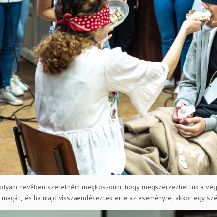
folyam nevében szeretném megköszönni, hogy megszervezhettük a végz
e magát, és ha majd visszaemlékeztek erre az eseményre, akkor egy szé