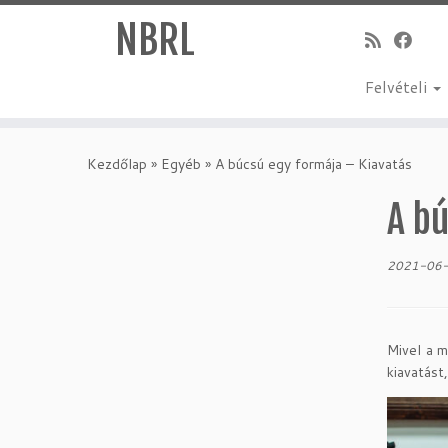
NBRL
Felvételi
Skip
to
Kezdőlap
»
Egyéb
»
A búcsú egy formája – Kiavatás
content
A b
2021-06
Mivel a m
kiavatást