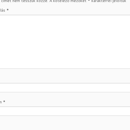
 címet nem tesszük közzé.
A kötelező mezőket
*
karakterrel jelöltük
lás
*
ím
*