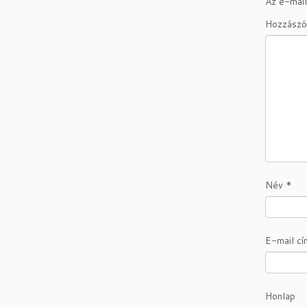
Az e-mail
Hozzászó
Név
*
E-mail c
Honlap