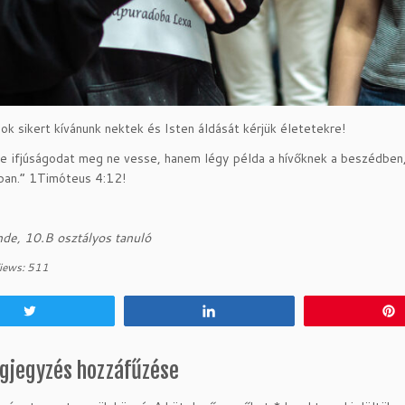
ok sikert kívánunk nektek és Isten áldását kérjük életetekre!
te ifjúságodat meg ne vesse, hanem légy példa a hívőknek a beszédben,
ban.” 1Timóteus 4:12!
de, 10.B osztályos tanuló
iews:
511
Tweet
Share
gjegyzés hozzáfűzése