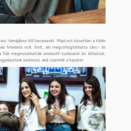
est témájához illő becenevét. Majd ezt követően a többi
s feladata volt. Volt, aki megcsillogtathatta tánc- ás
a fiúk megmutathatták sminkelő-tudásukat és láthattuk,
igyekeztünk kedvezni, akik szeretik a hasukat.