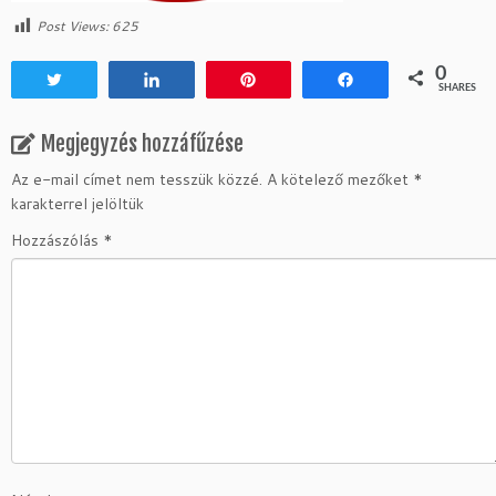
Post Views:
625
0
Tweet
Share
Pin
Share
SHARES
Megjegyzés hozzáfűzése
Az e-mail címet nem tesszük közzé.
A kötelező mezőket
*
karakterrel jelöltük
Hozzászólás
*