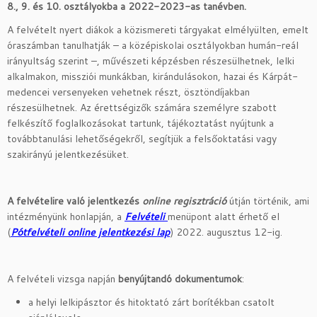
8., 9. és 10. osztályokba a 2022-2023-as tanévben.
A felvételt nyert diákok a közismereti tárgyakat elmélyülten, emelt
óraszámban tanulhatják – a középiskolai osztályokban humán-reál
irányultság szerint –, művészeti képzésben részesülhetnek, lelki
alkalmakon, missziói munkákban, kirándulásokon, hazai és Kárpát-
medencei versenyeken vehetnek részt, ösztöndíjakban
részesülhetnek. Az érettségizők számára személyre szabott
felkészítő foglalkozásokat tartunk, tájékoztatást nyújtunk a
továbbtanulási lehetőségekről, segítjük a felsőoktatási vagy
szakirányú jelentkezésüket.
A felvételire való jelentkezés
online regisztráció
útján történik, ami
intézményünk honlapján, a
Felvételi
menüpont alatt érhető el
(
Pótfelvételi online jelentkezési lap
) 2022. augusztus 12-ig.
A felvételi vizsga napján
benyújtandó dokumentumok
:
a helyi lelkipásztor és hitoktató zárt borítékban csatolt