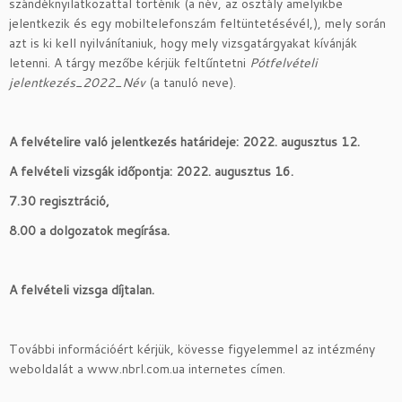
szándéknyilatkozattal történik (a név, az osztály amelyikbe
jelentkezik és egy mobiltelefonszám feltüntetésévél,), mely során
azt is ki kell nyilvánítaniuk, hogy mely vizsgatárgyakat kívánják
letenni. A tárgy mezőbe kérjük feltűntetni
Pótfelvételi
jelentkezés_2022_Név
(a tanuló neve).
A felvételire való jelentkezés határideje: 2022. augusztus 12.
A felvételi vizsgák időpontja: 2022. augusztus 16.
7.30 regisztráció,
8.00 a dolgozatok megírása.
A felvételi vizsga díjtalan.
További információért kérjük, kövesse figyelemmel az intézmény
weboldalát a www.nbrl.com.ua internetes címen.