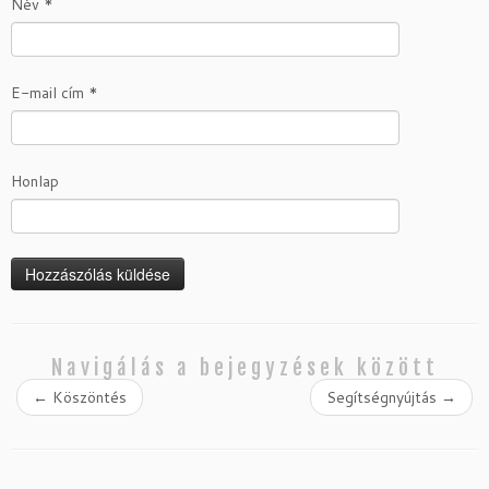
Név
*
E-mail cím
*
Honlap
Navigálás a bejegyzések között
←
Köszöntés
Segítségnyújtás
→