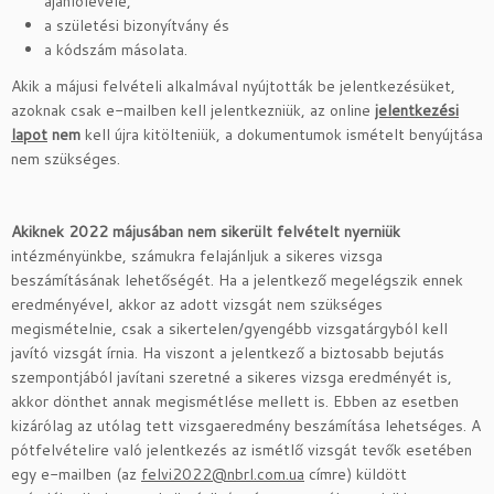
ajánlólevele,
a születési bizonyítvány és
a kódszám másolata.
Akik a májusi felvételi alkalmával nyújtották be jelentkezésüket,
azoknak csak e-mailben kell jelentkezniük, az online
jelentkezési
lapot
nem
kell újra kitölteniük, a dokumentumok ismételt benyújtása
nem szükséges.
Akiknek 2022 májusában nem sikerült felvételt nyerniük
intézményünkbe, számukra felajánljuk a sikeres vizsga
beszámításának lehetőségét. Ha a jelentkező megelégszik ennek
eredményével, akkor az adott vizsgát nem szükséges
megismételnie, csak a sikertelen/gyengébb vizsgatárgyból kell
javító vizsgát írnia. Ha viszont a jelentkező a biztosabb bejutás
szempontjából javítani szeretné a sikeres vizsga eredményét is,
akkor dönthet annak megismétlése mellett is. Ebben az esetben
kizárólag az utólag tett vizsgaeredmény beszámítása lehetséges. A
pótfelvételire való jelentkezés az ismétlő vizsgát tevők esetében
egy e-mailben (az
felvi2022@nbrl.com.ua
címre) küldött