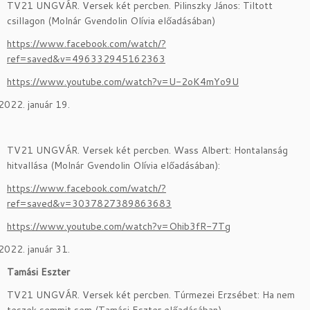
TV21 UNGVÁR. Versek két percben. Pilinszky János: Tiltott
csillagon (Molnár Gvendolin Olívia előadásában)
https://www.facebook.com/watch/?
ref=saved&v=496332945162363
https://www.youtube.com/watch?v=U-2oK4mYo9U
január 19.
TV21 UNGVÁR. Versek két percben. Wass Albert: Hontalanság
hitvallása (Molnár Gvendolin Olívia előadásában):
https://www.facebook.com/watch/?
ref=saved&v=3037827389863683
https://www.youtube.com/watch?v=Ohib3fR-7Tg
január 31.
Tamási Eszter
TV21 UNGVÁR. Versek két percben. Túrmezei Erzsébet: Ha nem
teszek semmit sem (Tamási Eszter előadásában)