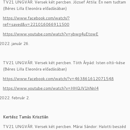
TV21 UNGVÁR. Versek két percben. József Attila: Én nem tudtam
(Béres Lilla Eleonóra előadásában)
https://www.facebook.com/watch/?
ref=saved&v=221016066911500
https://www.youtube.com/watch?v=ybwg4uEtowE
január 26.
TV21 UNGVÁR. Versek két percben. Tóth Árpád: Isten oltó-kése
(Béres Lilla Eleonóra előadásában)
https://www.facebook.com/watch/?v=463861612071548
https://www.youtube.com/watch?v=HHQJV1hNnI4
február 2.
Kertész Tamás Krisztián
TV21 UNGVÁR. Versek két percben. Márai Sándor: Halotti beszéd