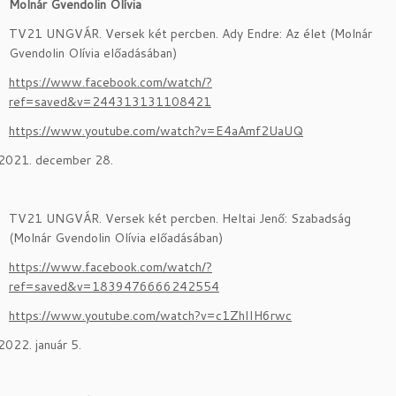
Molnár Gvendolin Olívia
TV21 UNGVÁR. Versek két percben. Ady Endre: Az élet (Molnár
Gvendolin Olívia előadásában)
https://www.facebook.com/watch/?
ref=saved&v=244313131108421
https://www.youtube.com/watch?v=E4aAmf2UaUQ
december 28.
TV21 UNGVÁR. Versek két percben. Heltai Jenő: Szabadság
(Molnár Gvendolin Olívia előadásában)
https://www.facebook.com/watch/?
ref=saved&v=1839476666242554
https://www.youtube.com/watch?v=c1ZhIIH6rwc
január 5.