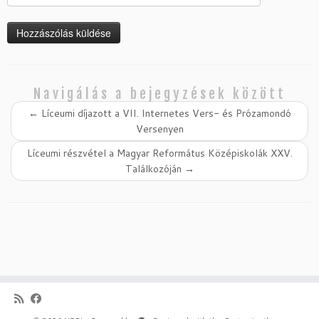
Navigálás a bejegyzések között
←
Líceumi díjazott a VII. Internetes Vers- és Prózamondó
Versenyen
Líceumi részvétel a Magyar Református Középiskolák XXV.
Találkozóján
→