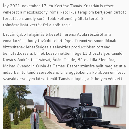
Így 2021. november 17-én Kertész Tamás Krisztián is részt
vehetett a mezőkaszonyi római katolikus templom kertjében tartott
forgatáson, amely során több költemény általa történő
tolmácsolását vették fel a stáb tagjai.
Ezután újabb felajánlás érkezett Ferenci Attila részéről arra
vonatkozóan, hogy további tehetséges líceumi versmondóknak
biztosítanak lehetőséget a televíziós produkcióban történő
bemutatkozásra. Ennek köszönhetően négy 11.B osztályos tanuló,
Kovács András tanítványai, Ádám Tünde, Béres Lilla Eleonóra,
Molnár Gvendolin Olívia és Tamási Eszter számára nyílt meg az út a
műsorban történő szereplésre. Lilla egyébként a korábban említett
szavalóversenyen közvetlenül Tamás mögött, a 9. helyen végzett.