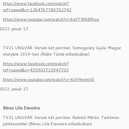
https://www.facebook.com/watch/?
ref=saved&v=1264767780702742
https://www.youtube.com/watch?v=6aVTW88Rtoo
január 17.
TV21 UNGVÁR. Versek két percben. Somogyváry Gyula: Magyar
miatyánk 1919-ben (Ádám Tünde előadásában)
https://www.facebook.com/watch/?
ref=saved&v=455903715947703
https://www.youtube.com/watch?v=XcfIHreIm5E
január 27.
Béres Lilla Eleonóra
TV21 UNGVÁR. Versek két percben. Radnóti Miklós: Tarkómon
jobbkezeddel (Béres Lilla Eleonóra előadásában)