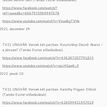
https://www.facebook.com/watch/?
ref=saved&v=6667935969947678
https://www.youtube.com/watch?v=VIxxdkgTVHk
december 29.
TV21 UNGVÁR. Versek két percben. Kosztolányi Dezső: Akarsz -
e játszani? (Tamási Eszter előadásában)
https://www.facebook.com/watch/?v=636267207791833
https://www.youtube.com/watch?v=qscHGaxj6_0
január 10.
TV21 UNGVÁR. Versek két percben. Karinthy Frigyes: Előszó
(Tamási Eszter előadásában)
https://www.facebook.com/watch/?v=626099421957019