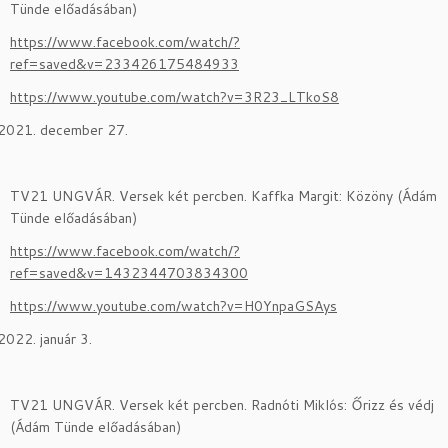
Tünde előadásában)
https://www.facebook.com/watch/?
ref=saved&v=233426175484933
https://www.youtube.com/watch?v=3R23_LTkoS8
december 27.
TV21 UNGVÁR. Versek két percben. Kaffka Margit: Közöny (Ádám
Tünde előadásában)
https://www.facebook.com/watch/?
ref=saved&v=1432344703834300
https://www.youtube.com/watch?v=H0YnpaGSAys
január 3.
TV21 UNGVÁR. Versek két percben. Radnóti Miklós: Őrizz és védj
(Ádám Tünde előadásában)