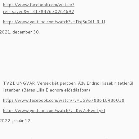
https://www.facebook.com/watch/?
ref=saved&v=317847670264692
https://www.youtube.com/watch?v=Dxj5uQU_RLU
december 30.
TV21 UNGVÁR. Versek két percben. Ady Endre: Hiszek hitetlenül
Istenben (Béres Lilla Eleonóra előadásában)
https://www.facebook.com/watch/?v=1598788610486018
https://www.youtube.com/watch?v=Kw7ePwrTyFI
január 12.