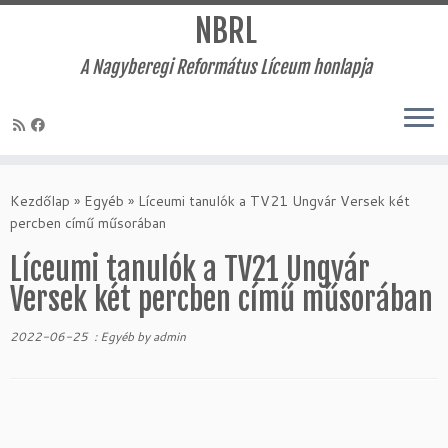
NBRL
A Nagyberegi Református Líceum honlapja
Skip
to
Kezdőlap
»
Egyéb
»
Líceumi tanulók a TV21 Ungvár Versek két
content
percben című műsorában
Líceumi tanulók a TV21 Ungvár
Versek két percben című műsorában
2022-06-25
:
Egyéb
by
admin