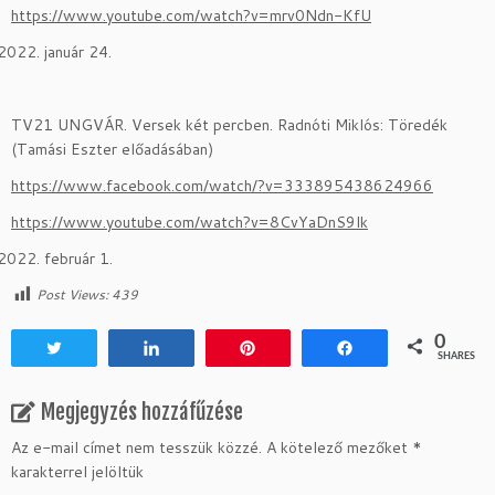
https://www.youtube.com/watch?v=mrv0Ndn-KfU
január 24.
TV21 UNGVÁR. Versek két percben. Radnóti Miklós: Töredék
(Tamási Eszter előadásában)
https://www.facebook.com/watch/?v=333895438624966
https://www.youtube.com/watch?v=8CvYaDnS9lk
február 1.
Post Views:
439
0
Tweet
Share
Pin
Share
SHARES
Megjegyzés hozzáfűzése
Az e-mail címet nem tesszük közzé.
A kötelező mezőket
*
karakterrel jelöltük