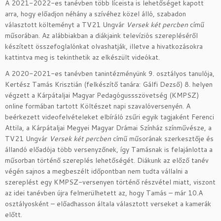
A 2021-2022-es tanévben több líceista is lehetőséget kapott
arra, hogy előadjon néhány a szívéhez közel álló, szabadon
választott költeményt a TV21 Ungvár
Versek két percben
című
műsorában. Az alábbiakban a diákjaink televíziós szerepléséről
készített összefoglalónkat olvashatják, illetve a hivatkozásokra
kattintva meg is tekinthetik az elkészült videókat.
A 2020-2021-es tanévben tanintézményünk 9. osztályos tanulója,
Kertész Tamás Krisztián (felkészítő tanára: Gálfi Dezső) 8. helyen
végzett a Kárpátaljai Magyar Pedagógussszövetség (KMPSZ)
online formában tartott Költészet napi szavalóversenyén. A
beérkezett videofelvételeket elbíráló zsűri egyik tagjaként Ferenci
Attila, a Kárpátaljai Megyei Magyar Drámai Színház színművésze, a
TV21 Ungvár
Versek két percben
című műsorának szerkesztője és
állandó előadója több versenyzőnek, így Tamásnak is felajánlotta a
műsorban történő szereplés lehetőségét. Diákunk az előző tanév
végén sajnos a megbeszélt időpontban nem tudta vállalni a
szereplést egy KMPSZ-versenyen történő részvétel miatt, viszont
az idei tanévben újra felmerülhetett az, hogy Tamás – már 10.A
osztályosként – előadhasson általa választott verseket a kamerák
előtt.