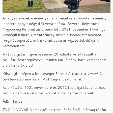
Az egyeztetések eredménye pedig végül az az örömteli esemény
lehetett, hogy a négy diák versvideóinak felvételi helyszíne a
Nagyberegi Református Líceum lett. 2021. december 14-én így
vendégül láthattuk tanintézményünkben a
Versek két percben
forgatócsoportját, akik iskolánk udvarán rögzítették diákjaink
versmondását.
A két forgatási napon összesen 20 videofelvétel készült a
tanulóink főszereplésével, minden tanuló négy lírai alkotást adott
elő a kamerák előtt.
Köszönjük szépen a lehetőséget Ferenci Attilának, a
Versek két
percben
stábjának és a TV21 Ungvár csatornának.
Az elkészült, 2021 novembere és 2022 februárja között adásba
került videók a hivatkozásokra kattintva megtekinthetőek.
Ádám Tünde
TV21 UNGVÁR. Versek két percben. Szép Ernő: Imádság (Ádám