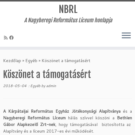
NBRL
A Nagyberegi Református Líceum honlapja
Skip
to
Kezdőlap
»
Egyéb
»
Köszönet a támogatásért
content
Köszönet a támogatásért
2018-05-04
:
Egyéb
by
admin
A Kárpátaljai Református Egyház Jótékonysági Alapítványa
és a
Nagyberegi Református Líceum
hálás szívvel köszöni a
Bethlen
Gábor Alapkezelő Zrt-nek
, hogy támogatásával biztosította az
Alapítvány és a líceum 2017-es évi működését.