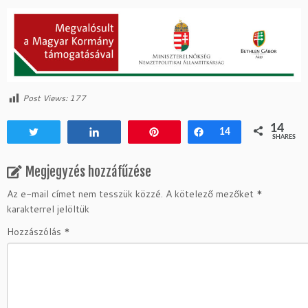
Post Views:
177
14
Tweet
Share
Pin
Share
14
SHARES
Megjegyzés hozzáfűzése
Az e-mail címet nem tesszük közzé.
A kötelező mezőket
*
karakterrel jelöltük
Hozzászólás
*