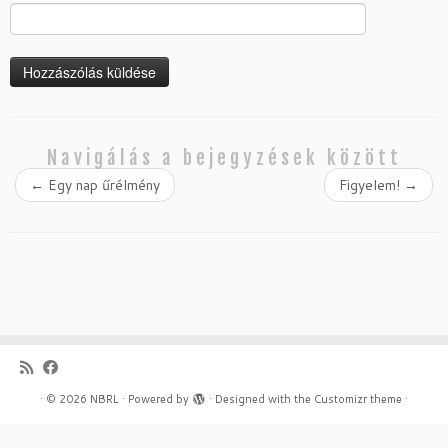
Navigálás a bejegyzések között
←
Egy nap űrélmény
Figyelem!
→
·
© 2026
NBRL
·
Powered by
·
Designed with the
Customizr theme
·