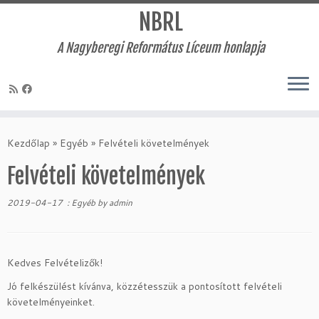
NBRL
A Nagyberegi Református Líceum honlapja
Skip
to
Kezdőlap
»
Egyéb
»
Felvételi követelmények
content
Felvételi követelmények
2019-04-17
:
Egyéb
by
admin
Kedves Felvételizők!
Jó felkészülést kívánva, közzétesszük a pontosított felvételi
követelményeinket.