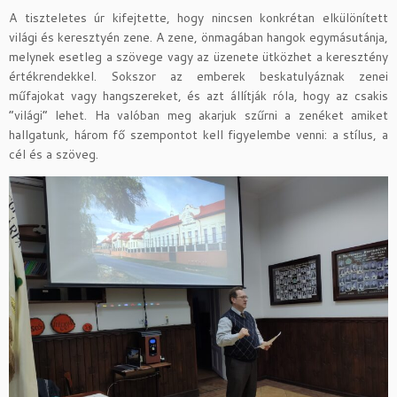
A tiszteletes úr kifejtette, hogy nincsen konkrétan elkülönített
világi és keresztyén zene. A zene, önmagában hangok egymásutánja,
melynek esetleg a szövege vagy az üzenete ütközhet a keresztény
értékrendekkel. Sokszor az emberek beskatulyáznak zenei
műfajokat vagy hangszereket, és azt állítják róla, hogy az csakis
“világi” lehet. Ha valóban meg akarjuk szűrni a zenéket amiket
hallgatunk, három fő szempontot kell figyelembe venni: a stílus, a
cél és a szöveg.