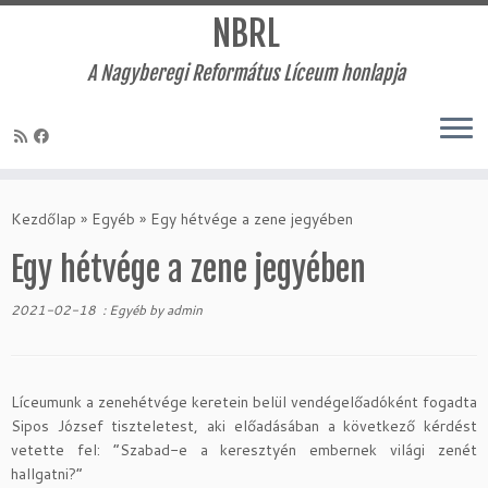
NBRL
A Nagyberegi Református Líceum honlapja
Skip
to
Kezdőlap
»
Egyéb
»
Egy hétvége a zene jegyében
content
Egy hétvége a zene jegyében
2021-02-18
:
Egyéb
by
admin
Líceumunk a zenehétvége keretein belül vendégelőadóként fogadta
Sipos József tiszteletest, aki előadásában a következő kérdést
vetette fel: “Szabad-e a keresztyén embernek világi zenét
hallgatni?”