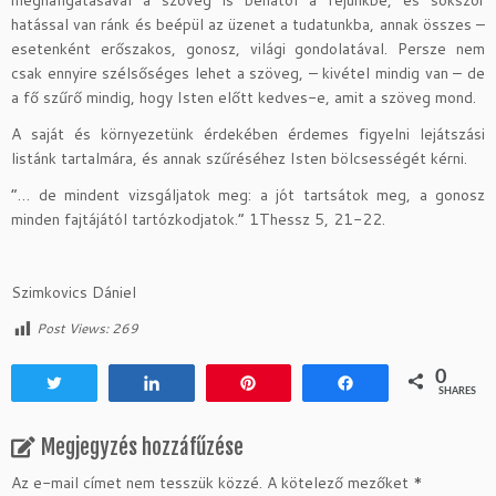
meghallgatásával a szöveg is behatol a fejünkbe, és sokszor
hatással van ránk és beépül az üzenet a tudatunkba, annak összes –
esetenként erőszakos, gonosz, világi gondolatával. Persze nem
csak ennyire szélsőséges lehet a szöveg, – kivétel mindig van – de
a fő szűrő mindig, hogy Isten előtt kedves-e, amit a szöveg mond.
A saját és környezetünk érdekében érdemes figyelni lejátszási
listánk tartalmára, és annak szűréséhez Isten bölcsességét kérni.
“… de mindent vizsgáljatok meg: a jót tartsátok meg, a gonosz
minden fajtájától tartózkodjatok.” 1Thessz 5, 21-22.
Szimkovics Dániel
Post Views:
269
0
Tweet
Share
Pin
Share
SHARES
Megjegyzés hozzáfűzése
Az e-mail címet nem tesszük közzé.
A kötelező mezőket
*