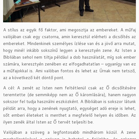
A stílus az egyik fő faktor, ami megosztja az embereket. A műfaj
valójában csak egy csatorna, amin keresztül elérheti a dicsőítés az
embereket. Mindenkinek személyes ízlése van és a jövő arra mutat,
hogy minél inkább sokszínű legyen a keresztyén zene. Az Isten a
Bibliában sehol nem tiltja például a dob használatát, míg sok ember
számára, keresztyén zenében ez elfogadhatatlan – ugyanígy van ez
a műfajokkal is. Ami valóban fontos és lehet az Úrnak nem tetsző,
az a következő két döntő pont.
A cél: A zenét az Isten nem feltétlenül csak az Ő dicsőítésére
teremtette (de semmiképp nem az Ő káromlására), hanem nagyon
sokszor fel tudja használni eszközként. A Bibliában is sokszor látunk
példát arra, hogy a zenének nyugtató, egységet adó ereje is lehet,
sőt emberi életeket is menthet a megfelelő helyen és időben. Az
ilyen zenék által Isten az Ő tervét teljesíti be.
Valójában a szöveg a legfontosabb mindhárom közül. A zene