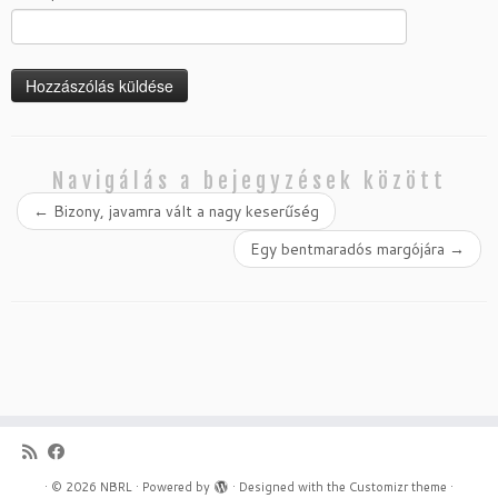
Navigálás a bejegyzések között
←
Bizony, javamra vált a nagy keserűség
Egy bentmaradós margójára
→
·
© 2026
NBRL
·
Powered by
·
Designed with the
Customizr theme
·