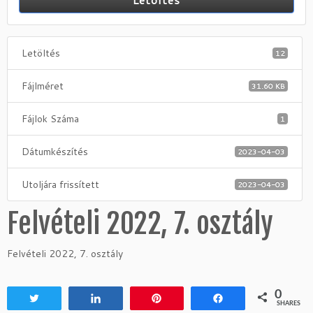
Letöltés
12
Fájlméret
31.60 KB
Fájlok Száma
1
Dátumkészítés
2023-04-03
Utoljára frissített
2023-04-03
Felvételi 2022, 7. osztály
Felvételi 2022, 7. osztály
0
Tweet
Share
Pin
Share
SHARES