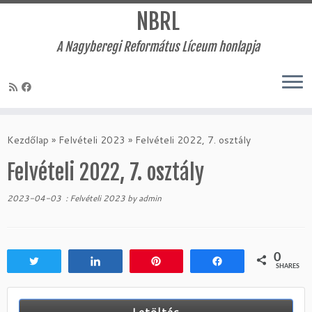
NBRL
A Nagyberegi Református Líceum honlapja
Skip
to
Kezdőlap
»
Felvételi 2023
»
Felvételi 2022, 7. osztály
content
Felvételi 2022, 7. osztály
2023-04-03
:
Felvételi 2023
by
admin
0
Tweet
Share
Pin
Share
SHARES
Letöltés