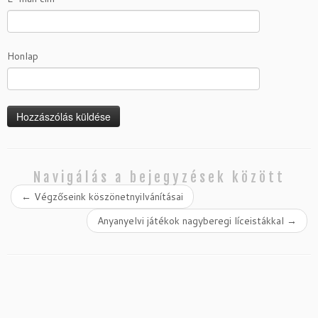
Honlap
Navigálás a bejegyzések között
←
Végzőseink köszönetnyilvánításai
Anyanyelvi játékok nagyberegi líceistákkal
→