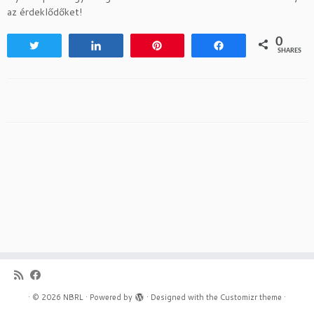
az érdeklődőket!
0
Tweet
Share
Pin
Share
SHARES
·
© 2026
NBRL
·
Powered by
·
Designed with the
Customizr theme
·