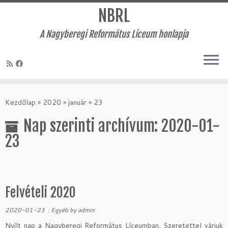
NBRL
A Nagyberegi Református Líceum honlapja
Skip
to
Kezdőlap
»
2020
»
január
»
23
content
Nap szerinti archívum:
2020-01-
23
Felvételi 2020
2020-01-23
:
Egyéb
by
admin
Nyílt nap a Nagyberegi Református Líceumban. Szeretettel várjuk