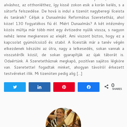
alváshoz, az otthonléthez, így kissé zokon esik a korán kelés, s a
sátorfa felszedése. De hová is indul a tizenöt nagyberegi líceista
és tanáraik? Céljuk a Dunaalmási Református Szeretetház, ahol
közel 130 fogyatékos fiú él. Miért Dunaalmás? A két intézmény
közös múltja már több mint egy évtizedre nyúlik vissza, s nagyon
nehéz lenne megkeresni az elejét. Ami viszont biztos, hogy ez a
kapcsolat gyümölcsöző és stabil. A líceisták már a tanév végén
elkezdenek készülni az útra, nagy a lelkesedés, sokan vannak a
visszatérők közül, de sokan gyarapítják az újak táborát is.
Odaértünk. A Szeretetháznak megkapó, pozitívan sajátos légköre
van. Szeretettel fogadtak minket, ahogyan távolról érkezett
testvéreket illik. Mi tizenöten pedig alig […]
0
Tweet
Share
Pin
Share
SHARES