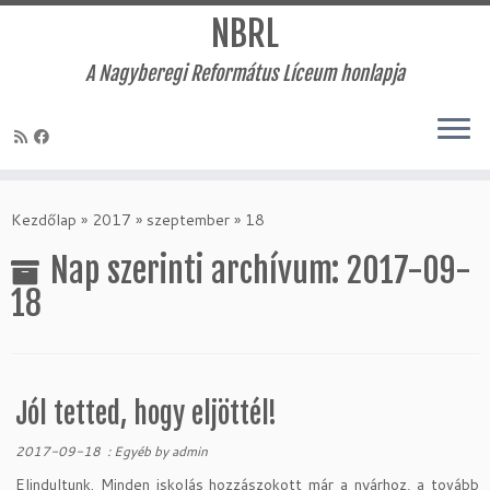
NBRL
A Nagyberegi Református Líceum honlapja
Skip
to
Kezdőlap
»
2017
»
szeptember
»
18
content
Nap szerinti archívum:
2017-09-
18
Jól tetted, hogy eljöttél!
2017-09-18
:
Egyéb
by
admin
Elindultunk. Minden iskolás hozzászokott már a nyárhoz, a tovább