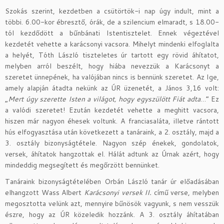
Szokás szerint, kezdetben a csütörtök-i nap úgy indult, mint a
többi. 6.00-kor ébresztő, órák, de a szilencium elmaradt, s 18.00-
tól kezdődött a bűnbánati Istentisztelet. Ennek végeztével
kezdetét vehette a karácsonyi vacsora. Mihelyt mindenki elfoglalta
a helyét, Tóth László tiszteletes úr tartott egy rövid áhítatot,
melyben arról beszélt, hogy hiába nevezzük a Karácsonyt a
szeretet ünnepének, ha valójában nincs is bennünk szeretet. Az Ige,
amely alapján átadta nekünk az ÚR üzenetét, a János 3,16 volt:
„
Mert úgy szerette Isten a világot, hogy egyszülött Fiát adta
…” Ez
a valódi szeretet! Ezután kezdetét vehette a meghitt vacsora,
hiszen már nagyon éhesek voltunk. A franciasaláta, illetve rántott
hús elfogyasztása után következett a tanáraink, a 2. osztály, majd a
3. osztály bizonyságtétele. Nagyon szép énekek, gondolatok,
versek, áhítatok hangzottak el. Hálát adtunk az Úrnak azért, hogy
mindeddig megsegített és megőrzött bennünket.
Tanáraink bizonyságtételében Orbán László tanár úr előadásában
elhangzott Wass Albert
Karácsonyi versek II.
című verse, melyben
megosztotta velünk azt, mennyire bűnösök vagyunk, s nem vesszük
észre, hogy az ÚR közeledik hozzánk. A 3. osztály áhítatában