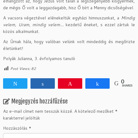
elhangzott az, hogy Jézus volt talán a legszegényebb kisgyermek,
de mégis Ő volt a leggazdagabb, hisz Ő bírt a Menny dicsőségével.
A vacsora végeztével elénekeltük egyházi himnuszunkat, a
Mindig
velem, Uram, mindig velem…
kezdetű éneket, s ezzel zártuk le
közös alkalmunkat.
Az Úrnak hála, hogy valóban velünk volt mindeddig és megőrizte
életünket!
Polyák Julianna, 3. évfolyamos tanuló
Post Views:
82
0
Tweet
Share
Pin
Share
SHARES
Megjegyzés hozzáfűzése
Az e-mail címet nem tesszük közzé.
A kötelező mezőket
*
karakterrel jelöltük
Hozzászólás
*