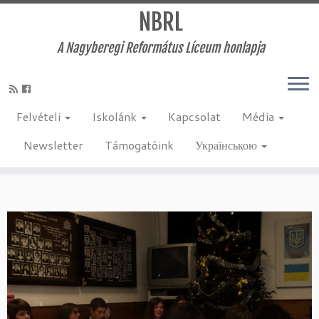
NBRL
A Nagyberegi Református Líceum honlapja
Skip
to
Kezdőlap
»
Uncategorized
»
Karácsonyi vacsora
content
Felvételi
Iskolánk
Kapcsolat
Média
Karácsonyi vacsora
Newsletter
Támogatóink
Українською
2012-01-14
:
Uncategorized
by
krenbrl