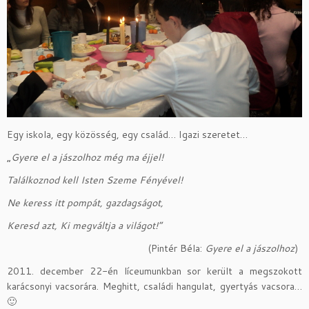
Egy iskola, egy közösség, egy család… Igazi szeretet…
„
Gyere el a jászolhoz még ma éjjel!
Találkoznod kell Isten Szeme Fényével!
Ne keress itt pompát, gazdagságot,
Keresd azt, Ki megváltja a világot!”
(Pintér Béla:
Gyere el a jászolhoz
)
2011. december 22-én líceumunkban sor került a megszokott
karácsonyi vacsorára. Meghitt, családi hangulat, gyertyás vacsora…
🙂