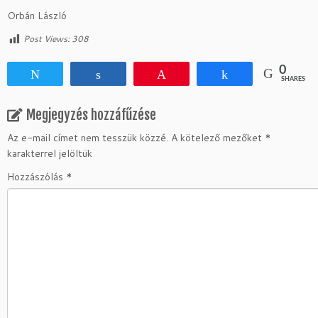
Orbán László
Post Views:
308
0
Tweet
Share
Pin
Share
SHARES
Megjegyzés hozzáfűzése
Az e-mail címet nem tesszük közzé.
A kötelező mezőket
*
karakterrel jelöltük
Hozzászólás
*