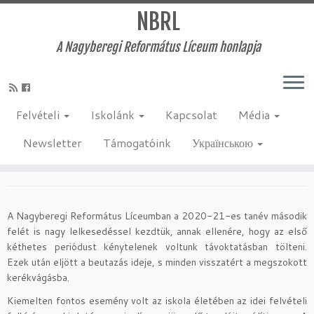
NBRL
A Nagyberegi Református Líceum honlapja
Skip
to
Kezdőlap
»
Egyéb
»
Kaleidoszkóp 4.0
content
Felvételi
Iskolánk
Kapcsolat
Média
Kaleidoszkóp 4.0
Newsletter
Támogatóink
Українською
2021-02-18
:
Egyéb
by
admin
A Nagyberegi Református Líceumban a 2020-21-es tanév második
felét is nagy lelkesedéssel kezdtük, annak ellenére, hogy az első
kéthetes periódust kénytelenek voltunk távoktatásban tölteni.
Ezek után eljött a beutazás ideje, s minden visszatért a megszokott
kerékvágásba.
Kiemelten fontos esemény volt az iskola életében az idei felvételi