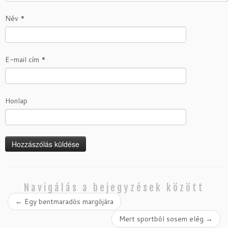
Név
*
E-mail cím
*
Honlap
Navigálás a bejegyzések között
←
Egy bentmaradós margójára
Mert sportból sosem elég
→