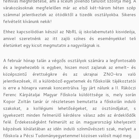
felhívás meghirdetése, ami a líceum jövendő tanulóit szólítja meg. A
várakozásoknak megfelelően már az első két-három héten szép
számmal jelentkeztek az ötödiktől a tizedik osztályokba. Sikeres
felvételit kívánunk nekik!
Ehhez kapcsolódóan készül az NbRL új iskolabemutató kisvideója,
amivel szeretnénk az itt zajló színes és eseményekkel teli
életünket egy kicsit megmutatni a nagyvilágnak is.
A február hónap talán a végzős osztályok számára a legfontosabb
és a legnehezebb is egyben, hiszen most zajlanak az emelt- és
középszintű érettségikre és az ukrajnai ZNO-kra való
jelentkezések, ill. a különböző egyetemek és főiskolák tájékoztatói
is erre a hónapra vannak koncentrálva. Így járt nálunk a II. Rákóczi
Ferenc Kárpátaljai Magyar Főiskola küldöttsége is, mely során
Kopor Zoltán tanár úr részletesen bemutatta a főiskolán induló
szakokat, a kollégiumi lehetőségeket, az ösztöndíjakat, s
igyekezett minden felmerülő kérdésre válasz adni az érdeklődők
felé. Érdekességként felmerült az ún. magyarországi kihelyezett
képzések kínálatában az idén induló színművészeti szak, melyet a
főiskola a Pécsi Tudományegyetemmel közösen valósít majd meg.