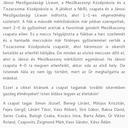
Jánosi Mezőgazdasági Líceum, a Mezőkaszonyi Középiskola és a
Tiszacsomai Középiskola is. A játékot a NbRL csapata és a Jánosi
Mezőgazdasági Líceum indította, ahol 1-1-es végeredmény
született. A fiúk a második mérkőzésükön már jobban szerepeltek,
mert 2-0 ás győzelmet arattak a favoritnak gondolt Mezőkaszony
csapata ellen. Ez a meccs felgyújtotta a fiúkban a harc szellemét
és a harmadik meccsükön már fölényes győzelemmel verték a
Tiszacsomai Középiskola csapatát, ahol háromszor is sikerült
betalálni az ellenfél hálójába. De minden az utolsó meccsen dőlt el,
ahol is Jánosi és Mezőkaszony mérkőzött egymással. Ha Jánosi
csapata 4-0 ra megveri ellenfelét, akkor oda az első hely. De
Istennek hála ez nem így történt, mert az Úr meghallgatta az
imáinkat.
Ezzel a cikkel kívánunk a csapat tagjainak további sikerekben
gazdag élményeket! Isten áldása legyen az életükön!
A csapat tagjai: Simon József, Beregi Lóránt, Mátyus Krisztián,
Fejes Gergő, Lénárt Tibor, Vass Róbert, Siró Gábor, Baksa Dávid,
Seres Csaba, Balogh Csaba, Kovács Imre, Barta Ádám, Úr Viktor
Roland, Czapovits Zsigmond Márk,Vass Sándor, Kész Ádám.