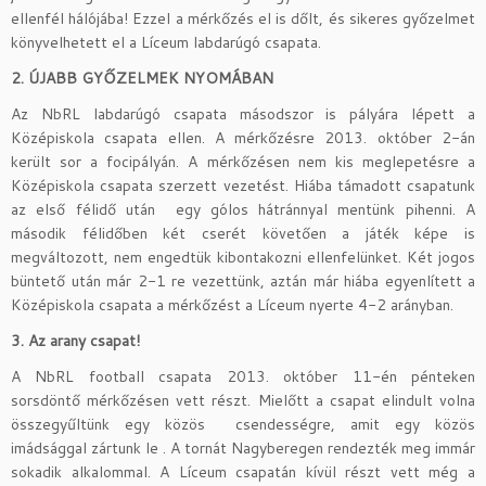
ellenfél hálójába! Ezzel a mérkőzés el is dőlt, és sikeres győzelmet
könyvelhetett el a Líceum labdarúgó csapata.
2. ÚJABB GYŐZELMEK NYOMÁBAN
Az NbRL labdarúgó csapata másodszor is pályára lépett a
Középiskola csapata ellen. A mérkőzésre 2013. október 2-án
került sor a focipályán. A mérkőzésen nem kis meglepetésre a
Középiskola csapata szerzett vezetést. Hiába támadott csapatunk
az első félidő után egy gólos hátránnyal mentünk pihenni. A
második félidőben két cserét követően a játék képe is
megváltozott, nem engedtük kibontakozni ellenfelünket. Két jogos
büntető után már 2-1 re vezettünk, aztán már hiába egyenlített a
Középiskola csapata a mérkőzést a Líceum nyerte 4-2 arányban.
3. Az arany csapat!
A NbRL football csapata 2013. október 11-én pénteken
sorsdöntő mérkőzésen vett részt. Mielőtt a csapat elindult volna
összegyűltünk egy közös csendességre, amit egy közös
imádsággal zártunk le . A tornát Nagyberegen rendezték meg immár
sokadik alkalommal. A Líceum csapatán kívül részt vett még a