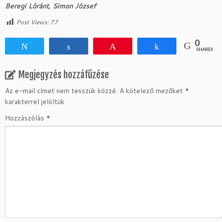
Beregi Lóránt, Simon József
Post Views:
77
0
Tweet
Share
Pin
Share
SHARES
Megjegyzés hozzáfűzése
Az e-mail címet nem tesszük közzé.
A kötelező mezőket
*
karakterrel jelöltük
Hozzászólás
*