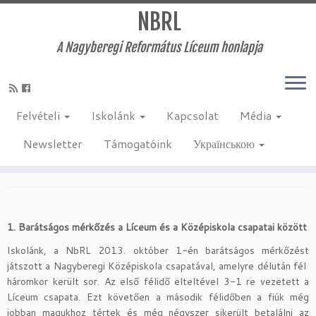
NBRL
A Nagyberegi Református Líceum honlapja
Skip
to
Kezdőlap
»
Uncategorized
»
Győzelem három felvonásban
content
Felvételi
Iskolánk
Kapcsolat
Média
Győzelem három felvonásban
Newsletter
Támogatóink
Українською
2013-12-22
:
Uncategorized
by
krenbrl
1. Barátságos mérkőzés a Líceum és a Középiskola csapatai között
Iskolánk, a NbRL 2013. október 1-én barátságos mérkőzést
játszott a Nagyberegi Középiskola csapatával, amelyre délután fél
háromkor került sor. Az első félidő elteltével 3-1 re vezetett a
Líceum csapata. Ezt követően a második félidőben a fiúk még
jobban magukhoz tértek és még négyszer sikerült betalálni az