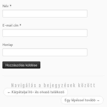
Név
*
E-mail cím
*
Honlap
Navigálás a bejegyzések között
←
Kárpátaljai író- és olvasó találkozó
Egy lépéssel tovább
→