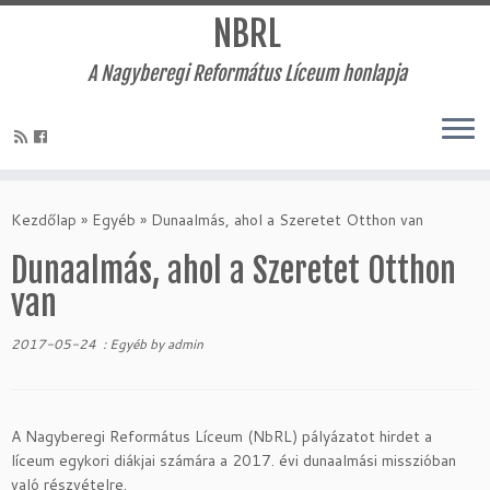
NBRL
A Nagyberegi Református Líceum honlapja
Skip
to
Kezdőlap
»
Egyéb
»
Dunaalmás, ahol a Szeretet Otthon van
content
Dunaalmás, ahol a Szeretet Otthon
van
2017-05-24
:
Egyéb
by
admin
A Nagyberegi Református Líceum (NbRL) pályázatot hirdet a
líceum egykori diákjai számára a 2017. évi dunaalmási misszióban
való részvételre.