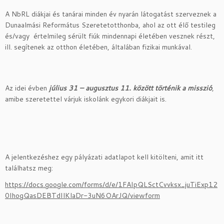
A NbRL diákjai és tanárai minden év nyarán látogatást szerveznek a
Dunaalmási Református Szeretetotthonba, ahol az ott élő testileg
és/vagy értelmileg sérült fiúk mindennapi életében vesznek részt,
ill. segítenek az otthon életében, általában fizikai munkával.
Az idei évben
július 31 – augusztus 11. között történik a misszió
,
amibe szeretettel várjuk iskolánk egykori diákjait is.
A jelentkezéshez egy pályázati adatlapot kell kitölteni, amit itt
találhatsz meg:
https://docs.google.com/forms/d/e/1FAIpQLSctCvvksx_juTiExp12
0IhogQasDEBTdIlKlaDr-3uN6OArJQ/viewform