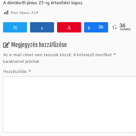
A döntésről június 23-ig értesítést kapsz.
Post Views:
319
36
Tweet
Share
Pin
Share
36
SHARES
Megjegyzés hozzáfűzése
Az e-mail címet nem tesszük közzé.
A kötelező mezőket
*
karakterrel jelöltük
Hozzászólás
*