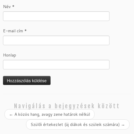
Név
*
E-mail cím
*
Honlap
Navigálás a bejegyzések között
←
A közös hang, avagy zene határok nélkül
Szülői értekezlet (új diákok és szüleik számára)
→